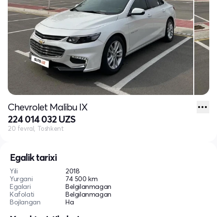
Chevrolet Malibu IX
224 014 032 UZS
20 fevral, Toshkent
Egalik tarixi
Yili
2018
Yurgani
74 500 km
Egalari
Belgilanmagan
Kafolati
Belgilanmagan
Bojlangan
Ha