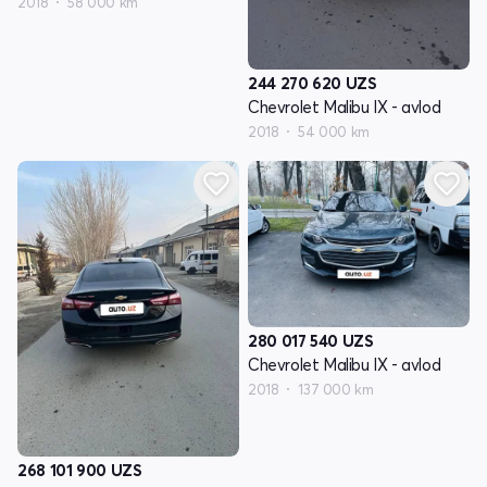
2018
58 000 km
244 270 620
UZS
Chevrolet Malibu IX - avlod
2018
54 000 km
280 017 540
UZS
Chevrolet Malibu IX - avlod
2018
137 000 km
268 101 900
UZS