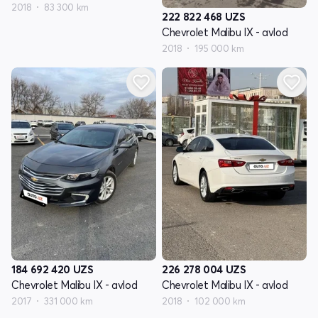
2018
83 300 km
222 822 468
UZS
Chevrolet Malibu IX - avlod
2018
195 000 km
184 692 420
UZS
226 278 004
UZS
Chevrolet Malibu IX - avlod
Chevrolet Malibu IX - avlod
2017
331 000 km
2018
102 000 km