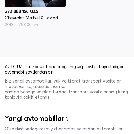
272 868 156
UZS
Chevrolet Malibu IX - avlod
2018
75 000 km
AUTO.UZ — o'zbek internetidagi eng ko'p tashrif buyuriladigan
avtomobil saytlaridan biri
Biz yengil avtomobillar, yuk va tijorat transport vositalari,
mototexnika, maxsus texnika
hamda boshqa ko'plab turdagi transport vositalarining keng
tanlovini taklif etamiz
Yangi avtomobillar
O'zbekistondagi rasmiy dilerlardan salondan avtomobillar