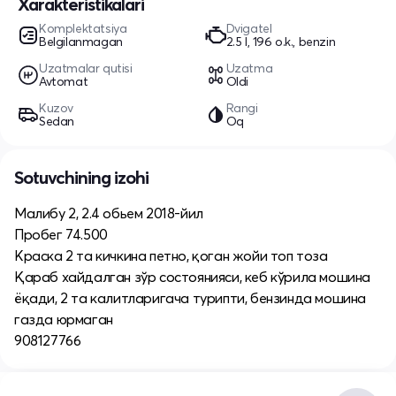
Xarakteristikalari
Komplektatsiya
Dvigatel
Belgilanmagan
2.5 l, 196 o.k., benzin
Uzatmalar qutisi
Uzatma
Avtomat
Oldi
Kuzov
Rangi
Sedan
Oq
Sotuvchining izohi
Малибу 2, 2.4 обьем 2018-йил
Пробег 74.500
Краска 2 та кичкина петно, қоган жойи топ тоза
Қараб хайдалган зўр состоянияси, кеб кўрила мошина
ёқади, 2 та калитларигача турипти, бензинда мошина
газда юрмаган
908127766