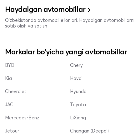
Haydalgan avtomobillar
O'zbekistonda avtomobil e’lonlari. Haydalgan avtomobillarni
sotib olish va sotish
Markalar bo'yicha yangi avtomobillar
BYD
Chery
Kia
Haval
Chevrolet
Hyundai
JAC
Toyota
Mercedes-Benz
LiXiang
Jetour
Changan (Deepal)