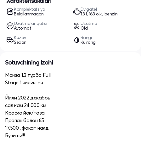
Xarakteristikalari
Komplektatsiya
Dvigatel
Belgilanmagan
1.3 l, 163 o.k., benzin
Uzatmalar qutisi
Uzatma
Avtomat
Oldi
Kuzov
Rangi
Sedan
Kulrang
Sotuvchining izohi
Монза 1.3 турбо Full
Stage 1 килинган
Йили 2022 декабрь
сал кам 24.000 км
Краска йок/тоза
Пропан балон 65
17.500 , факат накд
Булиши!!!