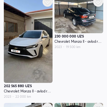
230 000 000
UZS
Chevrolet Monza II - avlod restyling
2023
19 500 km
202 565 880
UZS
Chevrolet Monza II - avlod restyling
2023
22 000 km