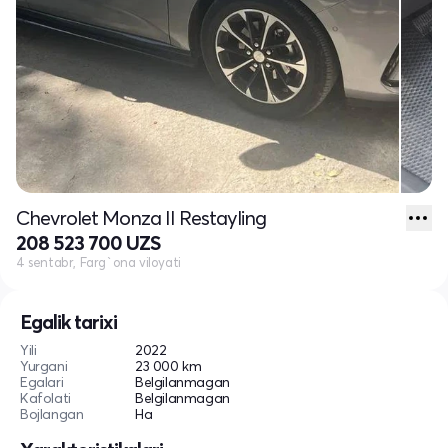
Chevrolet Monza II Restayling
208 523 700 UZS
4 sentabr, Farg`ona viloyati
Egalik tarixi
Yili
2022
Yurgani
23 000 km
Egalari
Belgilanmagan
Kafolati
Belgilanmagan
Bojlangan
Ha