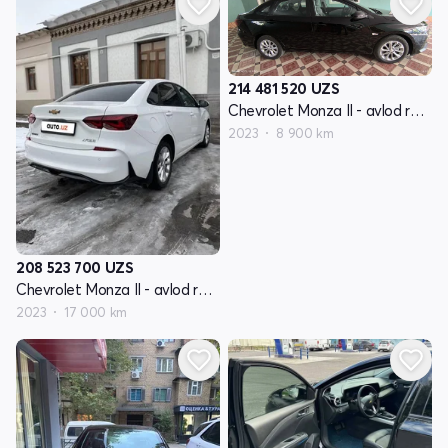
214 481 520
UZS
Chevrolet Monza II - avlod restyling
2023
8 900 km
208 523 700
UZS
Chevrolet Monza II - avlod restyling
2023
17 000 km