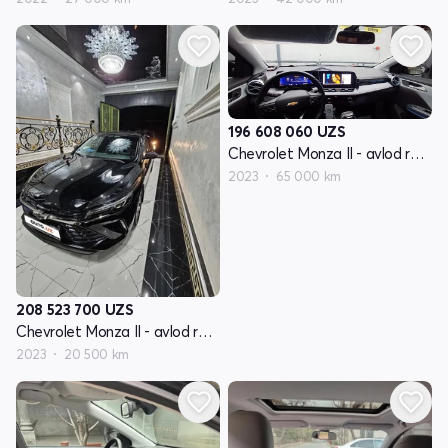
196 608 060
UZS
Chevrolet Monza II - avlod restyling
2023
65 000 km
208 523 700
UZS
Chevrolet Monza II - avlod restyling
2023
20 500 km