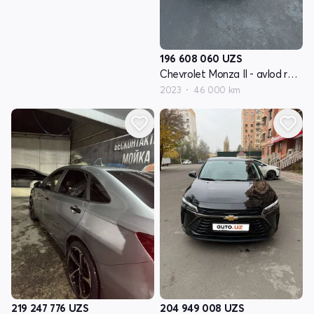
196 608 060
UZS
Chevrolet Monza II - avlod restyling
2023
46 000 km
219 247 776
UZS
204 949 008
UZS