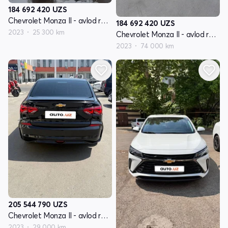
184 692 420
UZS
Chevrolet Monza II - avlod restyling
184 692 420
UZS
2023
25 300 km
Chevrolet Monza II - avlod restyling
2023
74 000 km
205 544 790
UZS
Chevrolet Monza II - avlod restyling
2023
29 000 km