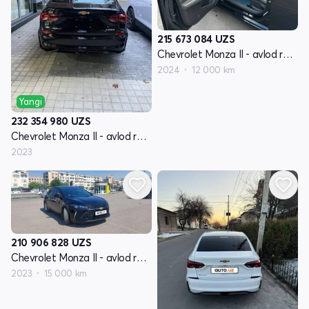
215 673 084
UZS
Chevrolet Monza II - avlod restyling
2024
12 000 km
Yangi
232 354 980
UZS
Chevrolet Monza II - avlod restyling
2023
210 906 828
UZS
Chevrolet Monza II - avlod restyling
2023
15 000 km