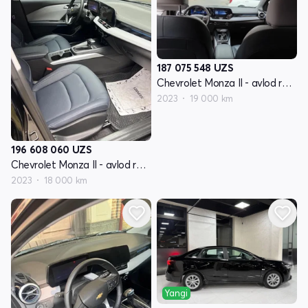
187 075 548
UZS
Chevrolet Monza II - avlod restyling
2023
19 000 km
196 608 060
UZS
Chevrolet Monza II - avlod restyling
2023
18 000 km
Yangi