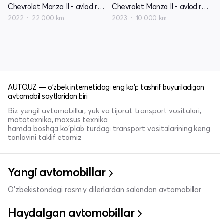
Chevrolet Monza II - avlod restyling
Chevrolet Monza II - avlod restyling
2022
22 000 km
2023
10 000 km
AUTO.UZ — o'zbek internetidagi eng ko'p tashrif buyuriladigan
avtomobil saytlaridan biri
Biz yengil avtomobillar, yuk va tijorat transport vositalari,
mototexnika, maxsus texnika
hamda boshqa ko'plab turdagi transport vositalarining keng
tanlovini taklif etamiz
Yangi avtomobillar
O'zbekistondagi rasmiy dilerlardan salondan avtomobillar
Haydalgan avtomobillar