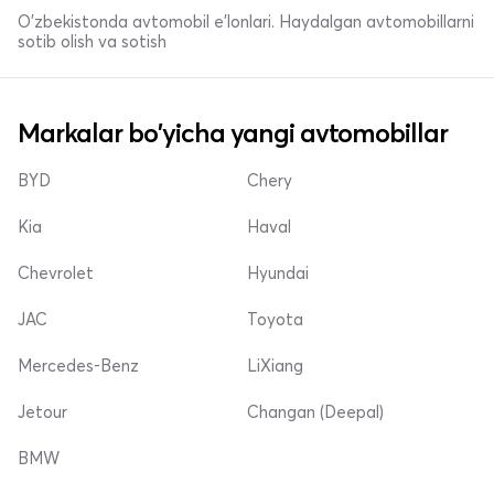
O'zbekistonda avtomobil e’lonlari. Haydalgan avtomobillarni
sotib olish va sotish
Markalar bo'yicha yangi avtomobillar
BYD
Chery
Kia
Haval
Chevrolet
Hyundai
JAC
Toyota
Mercedes-Benz
LiXiang
Jetour
Changan (Deepal)
BMW