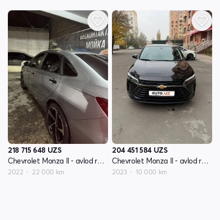
218 715 648
UZS
204 451 584
UZS
Chevrolet Monza II - avlod restyling
Chevrolet Monza II - avlod restyling
2022
22 000 km
2023
10 000 km