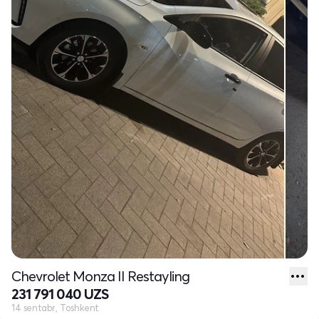
Chevrolet Monza II Restayling
231 791 040 UZS
14 sentabr, Toshkent