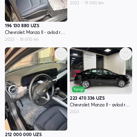
2023
19 000 km
196 130 880
UZS
Chevrolet Monza II - avlod restyling
2023
18 000 km
Yangi
223 470 336
UZS
Chevrolet Monza II - avlod restyling
2023
212 000 000
UZS