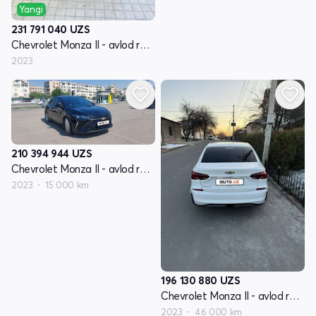
Yangi
231 791 040
UZS
Chevrolet Monza II - avlod restyling
2023
210 394 944
UZS
Chevrolet Monza II - avlod restyling
2023
15 000 km
196 130 880
UZS
Chevrolet Monza II - avlod restyling
2023
46 000 km