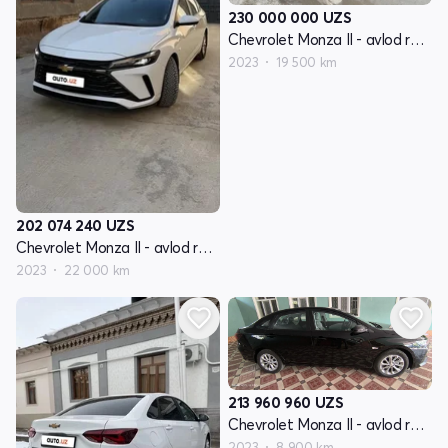
230 000 000
UZS
Chevrolet Monza II - avlod restyling
2023
19 500 km
202 074 240
UZS
Chevrolet Monza II - avlod restyling
2023
22 000 km
213 960 960
UZS
Chevrolet Monza II - avlod restyling
2023
8 900 km