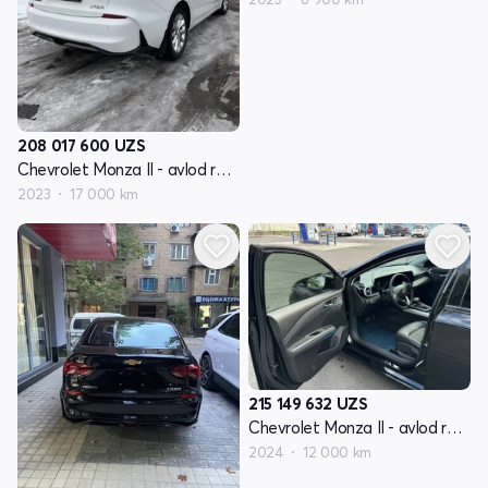
208 017 600
UZS
Chevrolet Monza II - avlod restyling
2023
17 000 km
215 149 632
UZS
Chevrolet Monza II - avlod restyling
2024
12 000 km