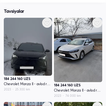
Tavsiyalar
184 244 160
UZS
Chevrolet Monza II - avlod restyling
184 244 160
UZS
2023
25 300 km
Chevrolet Monza II - avlod restyling
2023
74 000 km