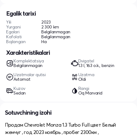
Egalik tarixi
Yili
2023
Yurgani
2 300 km
Egalari
Belgilanmagan
Kafolati
Belgilanmagan
Bojlangan
Ha
Xarakteristikalari
Komplektatsiya
Dvigatel
Belgilanmagan
1.3 l, 163 o.k., benzin
Uzatmalar qutisi
Uzatma
Avtomat
Oldi
Kuzov
Rangi
Sedan
Oq Marvarid
Sotuvchining izohi
Продам Chevrolet Monza 1.3 Turbo Full цвет Белый
жемчуг , год 2023 ноябрь , пробег 2300км ,