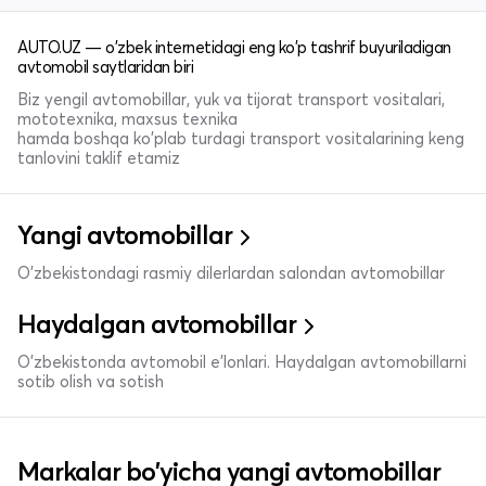
AUTO.UZ — o'zbek internetidagi eng ko'p tashrif buyuriladigan
avtomobil saytlaridan biri
Biz yengil avtomobillar, yuk va tijorat transport vositalari,
mototexnika, maxsus texnika
hamda boshqa ko'plab turdagi transport vositalarining keng
tanlovini taklif etamiz
Yangi avtomobillar
O'zbekistondagi rasmiy dilerlardan salondan avtomobillar
Haydalgan avtomobillar
O'zbekistonda avtomobil e’lonlari. Haydalgan avtomobillarni
sotib olish va sotish
Markalar bo'yicha yangi avtomobillar