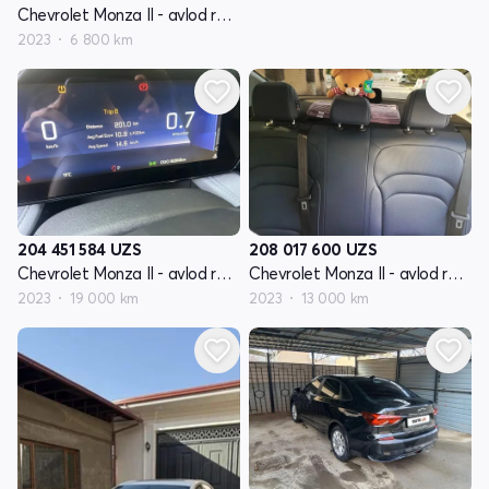
Chevrolet Monza II - avlod restyling
2023
6 800 km
204 451 584
UZS
208 017 600
UZS
Chevrolet Monza II - avlod restyling
Chevrolet Monza II - avlod restyling
2023
19 000 km
2023
13 000 km