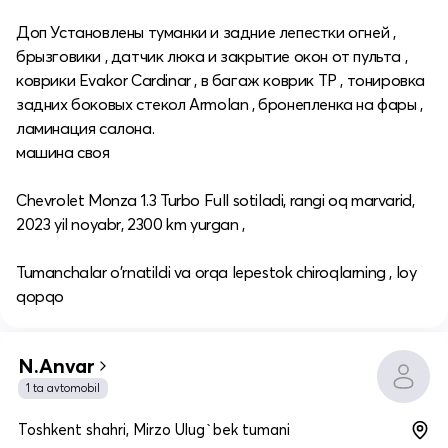
Доп Установлены туманки и задние лепестки огней ,
брызговики , датчик люка и закрытие окон от пульта ,
коврики Evakor Cardinar , в багаж коврик TP , тонировка
задних боковых стекол Armolan , бронепленка на фары ,
ламинация салона.
машина своя
Chevrolet Monza 1.3 Turbo Full sotiladi, rangi oq marvarid,
2023 yil noyabr, 2300 km yurgan ,
Tumanchalar o'rnatildi va orqa lepestok chiroqlarning , loy
qopqo
N.Anvar
1 ta avtomobil
Toshkent shahri, Mirzo Ulug`bek tumani