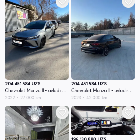
204 451 584
UZS
204 451 584
UZS
Chevrolet Monza II - avlod restyling
Chevrolet Monza II - avlod restyling
2022
27 000 km
2023
42 000 km
196 130 880
UZS