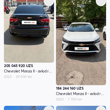
205 045 920
UZS
Chevrolet Monza II - avlod restyling
2023
29 000 km
184 244 160
UZS
Chevrolet Monza II - avlod restyling
2023
7 700 km