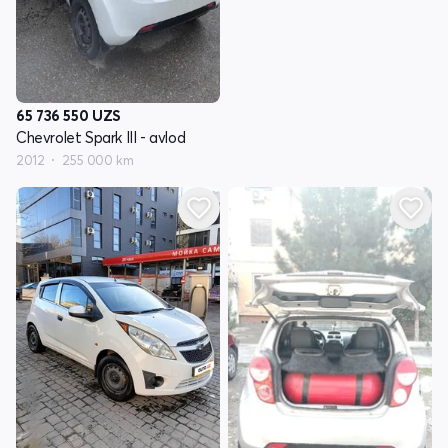
65 736 550
UZS
Chevrolet Spark III - avlod
2012
255 000 km