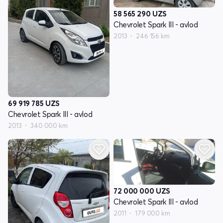
58 565 290
UZS
Chevrolet Spark III - avlod
2013
246 156 km
69 919 785
UZS
Chevrolet Spark III - avlod
2013
340 000 km
72 000 000
UZS
Chevrolet Spark III - avlod
2011
179 000 km