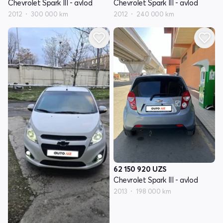
Chevrolet Spark III - avlod
Chevrolet Spark III - avlod
2012
300 000 km
2012
240 000 km
62 150 920
UZS
Chevrolet Spark III - avlod
2013
198 000 km