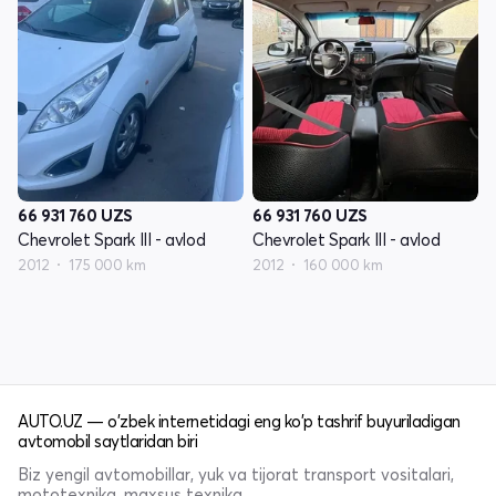
66 931 760
UZS
66 931 760
UZS
Chevrolet Spark III - avlod
Chevrolet Spark III - avlod
2012
175 000 km
2012
160 000 km
AUTO.UZ — o'zbek internetidagi eng ko'p tashrif buyuriladigan
avtomobil saytlaridan biri
Biz yengil avtomobillar, yuk va tijorat transport vositalari,
mototexnika, maxsus texnika