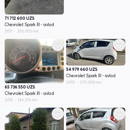
71 712 600
UZS
Chevrolet Spark III - avlod
2011
250 000 km
54 979 660
UZS
Chevrolet Spark III - avlod
2010
270 000 km
65 736 550
UZS
Chevrolet Spark III - avlod
2013
134 276 km