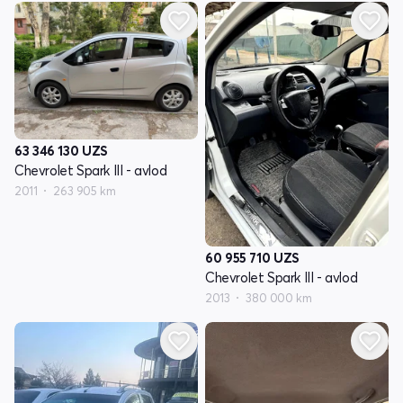
63 346 130
UZS
Chevrolet Spark III - avlod
2011
263 905 km
60 955 710
UZS
Chevrolet Spark III - avlod
2013
380 000 km