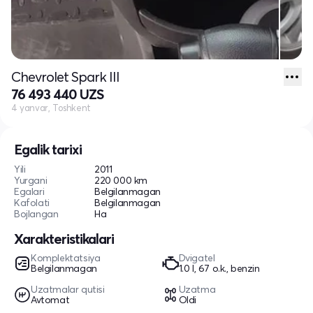
Chevrolet Spark III
76 493 440 UZS
4 yanvar, Toshkent
Egalik tarixi
Yili
2011
Yurgani
220 000 km
Egalari
Belgilanmagan
Kafolati
Belgilanmagan
Bojlangan
Ha
Xarakteristikalari
Komplektatsiya
Dvigatel
Belgilanmagan
1.0 l, 67 o.k., benzin
Uzatmalar qutisi
Uzatma
Avtomat
Oldi