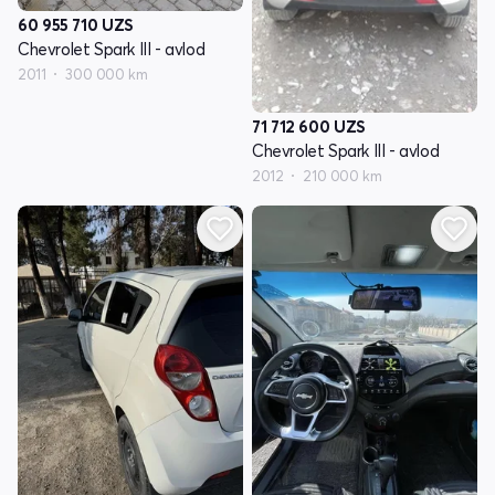
60 955 710
UZS
Chevrolet Spark III - avlod
2011
300 000 km
71 712 600
UZS
Chevrolet Spark III - avlod
2012
210 000 km