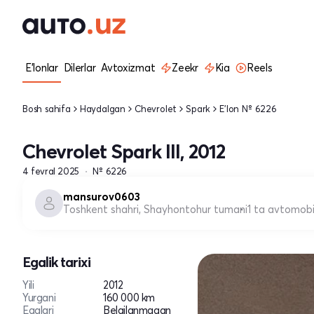
E'lonlar
Dilerlar
Avtoxizmat
Zeekr
Kia
Reels
Bosh sahifa
Haydalgan
Chevrolet
Spark
E'lon № 6226
Chevrolet Spark III, 2012
4 fevral 2025
№ 6226
mansurov0603
Toshkent shahri, Shayhontohur tumani
1 ta avtomobi
Egalik tarixi
Yili
2012
Yurgani
160 000 km
Egalari
Belgilanmagan