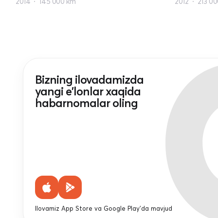
2014
145 000 km
2012
213 0
Bizning ilovadamizda
yangi e'lonlar xaqida
habarnomalar oling
Ilovamiz App Store va Google Play'da mavjud