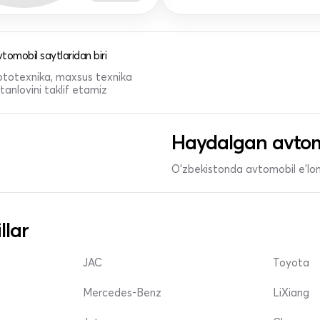
tomobil saytlaridan biri
 mototexnika, maxsus texnika
anlovini taklif etamiz
Haydalgan avtom
O'zbekistonda avtomobil e’lonl
llar
JAC
Toyota
Mercedes-Benz
LiXiang