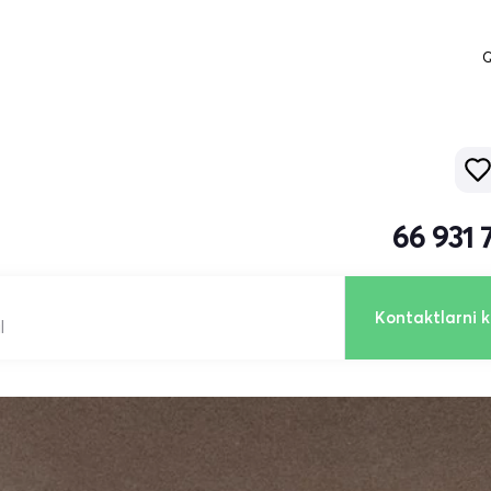
Q
66 931 
Kontaktlarni k
l