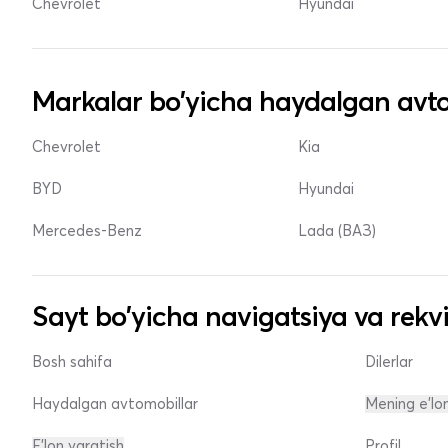
Chevrolet
Hyundai
Markalar bo'yicha haydalgan avto
Chevrolet
Kia
BYD
Hyundai
Mercedes-Benz
Lada (ВАЗ)
Sayt bo'yicha navigatsiya va rekvi
Bosh sahifa
Dilerlar
Haydalgan avtomobillar
Mening e'lo
E'lon yaratish
Profil