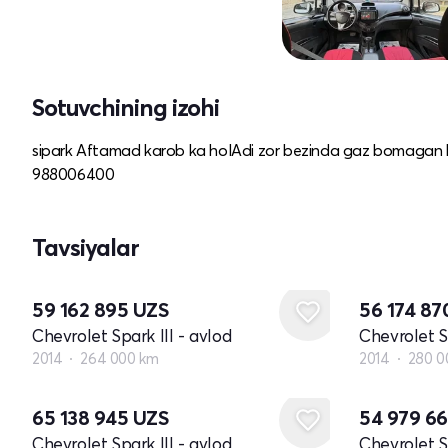
Sotuvchining izohi
sipark Aftamad karob ka holAdi zor bezinda gaz bomagan ko
988006400
Tavsiyalar
59 162 895
UZS
56 174 8
Chevrolet Spark III - avlod
Chevrolet Sp
2014
264 000 km
2014
280 0
65 138 945
UZS
54 979 6
Chevrolet Spark III - avlod
Chevrolet Sp