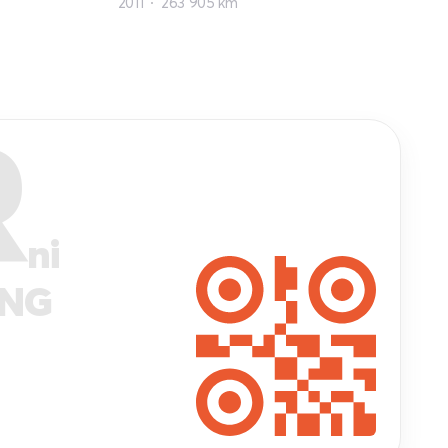
2011
263 905 km
R
ni
ANG