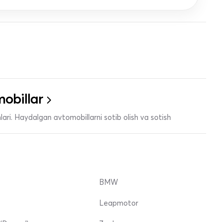
obillar
ari. Haydalgan avtomobillarni sotib olish va sotish
BMW
Leapmotor