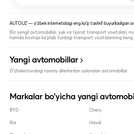
AUTO.UZ — o'zbek internetidagi eng ko'p tashrif buyuriladigan av
Biz yengil avtomobillar, yuk va tijorat transport vositalari,
hamda boshqa ko'plab turdagi transport vositalarining keng t
Yangi avtomobillar
O'zbekistondagi rasmiy dilerlardan salondan avtomobillar
Markalar bo'yicha yangi avtomobi
BYD
Chery
Kia
Haval