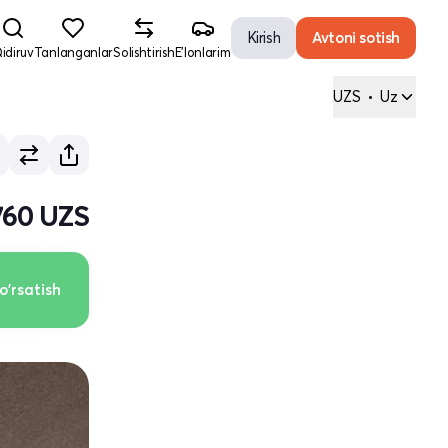
Kirish
Avtoni sotish
idiruv
Tanlanganlar
Solishtirish
E'lonlarim
UZS
•
Uz
760 UZS
o'rsatish