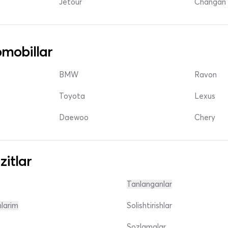
Jetour
Changan 
mobillar
BMW
Ravon
Toyota
Lexus
Daewoo
Chery
zitlar
Tanlanganlar
nlarim
Solishtirishlar
Sozlamalar