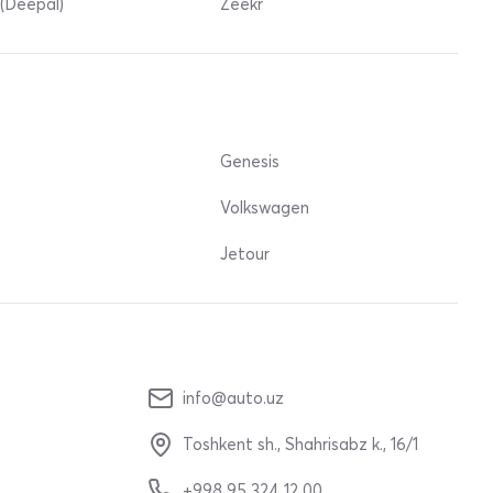
(Deepal)
Zeekr
Genesis
Volkswagen
Jetour
info@auto.uz
Toshkent sh., Shahrisabz k., 16/1
+998 95 324 12 00