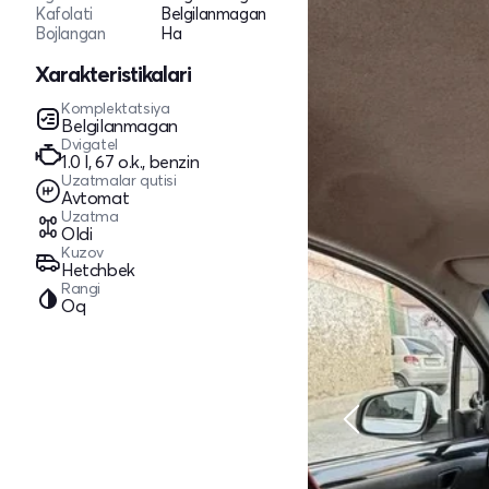
Kafolati
Belgilanmagan
Bojlangan
Ha
Xarakteristikalari
Komplektatsiya
Belgilanmagan
Dvigatel
1.0 l, 67 o.k., benzin
Uzatmalar qutisi
Avtomat
Uzatma
Oldi
Kuzov
Hetchbek
Rangi
Oq