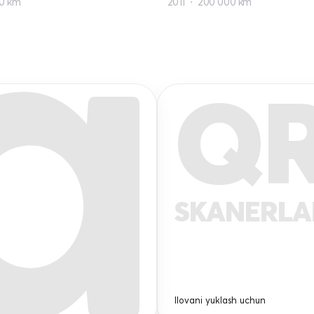
00 km
2011
200 000 km
Q
SKANERL
Ilovani yuklash uchun