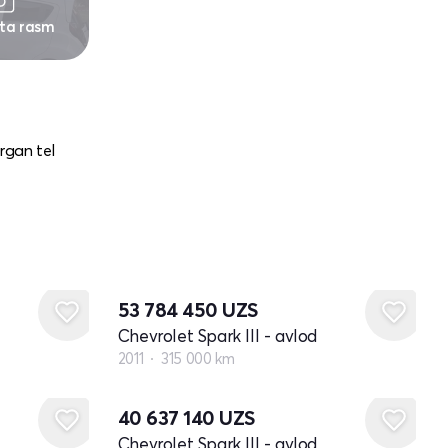
 ta rasm
rgan tel
53 784 450
UZS
Chevrolet Spark III - avlod
2011
315 000 km
40 637 140
UZS
Chevrolet Spark III - avlod