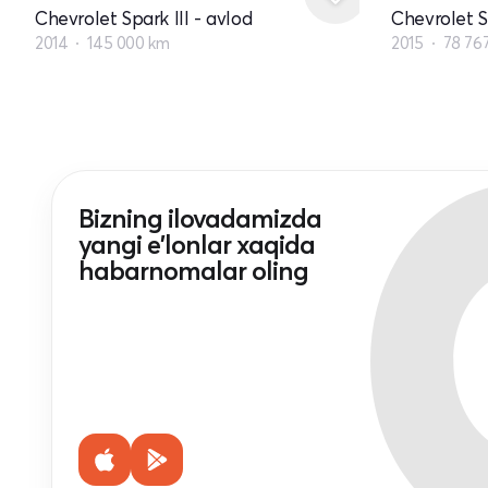
Chevrolet Spark III - avlod
Chevrolet Sp
2014
145 000 km
2015
78 76
Bizning ilovadamizda
yangi e'lonlar xaqida
habarnomalar oling