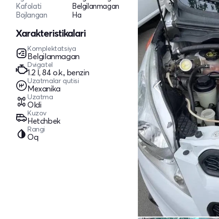
Kafolati
Belgilanmagan
Bojlangan
Ha
Xarakteristikalari
Komplektatsiya
Belgilanmagan
Dvigatel
1.2 l, 84 o.k., benzin
Uzatmalar qutisi
Mexanika
Uzatma
Oldi
Kuzov
Hetchbek
Rangi
Oq