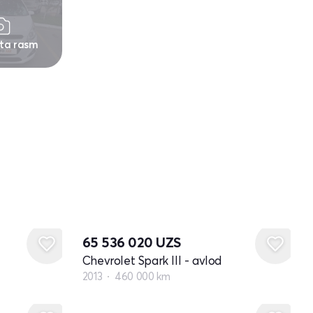
 ta rasm
65 536 020
UZS
Chevrolet Spark III - avlod
2013
460 000 km