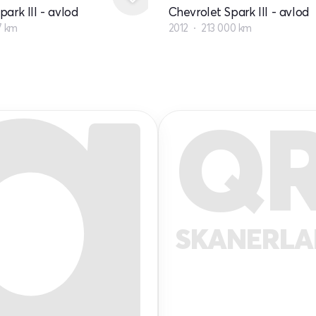
ark III - avlod
Chevrolet Spark III - avlod
7 km
2012
213 000 km
Q
SKANERL