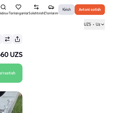
Kirish
Avtoni sotish
idiruv
Tanlanganlar
Solishtirish
E'lonlarim
UZS
•
Uz
660 UZS
o'rsatish