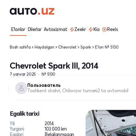
E'lonlar
Dilerlar
Avtoxizmat
Zeekr
Kia
Reels
Bosh sahifa
Haydalgan
Chevrolet
Spark
E'lon № 5130
Chevrolet Spark III, 2014
7 yanvar 2025
№ 5130
Пользователь
Toshkent shahri, Chilonzor tumani
2 ta avtomobil
Egalik tarixi
Yili
2014
Yurgani
103 000 km
Egalari
Belgilanmagan