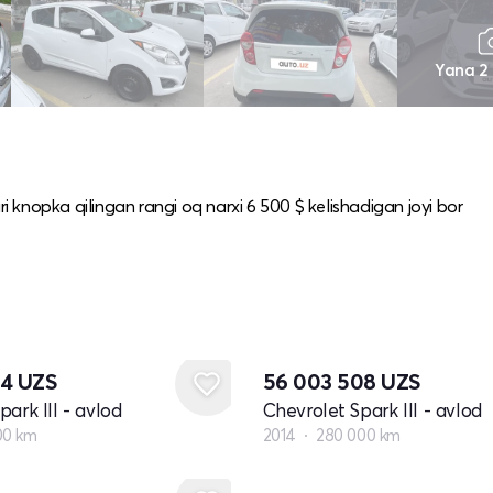
Yana 2
ri knopka qilingan rangi oq narxi 6 500 $ kelishadigan joyi bor
04
UZS
56 003 508
UZS
ark III - avlod
Chevrolet Spark III - avlod
00 km
2014
280 000 km