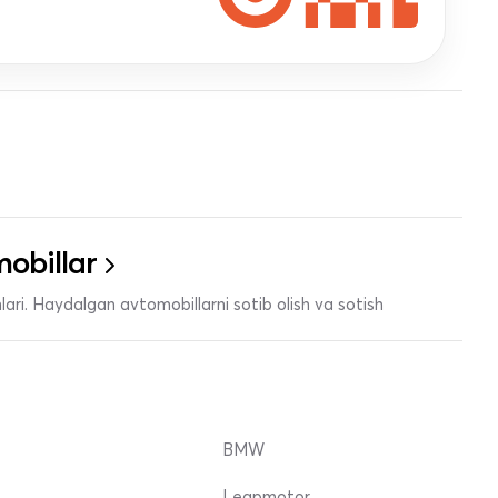
obillar
ari. Haydalgan avtomobillarni sotib olish va sotish
BMW
Leapmotor