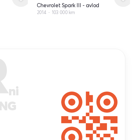
Chevrolet Spark III - avlod
2014
103 000 km
R
ni
ANG