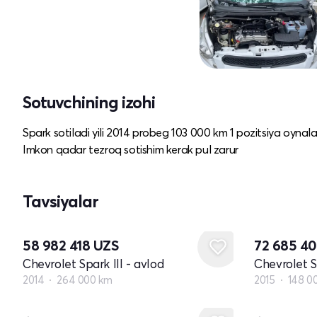
Sotuvchining izohi
Spark sotiladi yili 2014 probeg 103 000 km 1 pozitsiya oynala
Imkon qadar tezroq sotishim kerak pul zarur
Tavsiyalar
58 982 418
UZS
72 685 4
Chevrolet Spark III - avlod
Chevrolet Sp
2014
264 000 km
2015
148 0