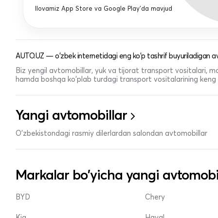
Ilovamiz App Store va Google Play'da mavjud
AUTO.UZ — o'zbek internetidagi eng ko'p tashrif buyuriladigan av
Biz yengil avtomobillar, yuk va tijorat transport vositalari,
hamda boshqa ko'plab turdagi transport vositalarining keng t
Yangi avtomobillar
O'zbekistondagi rasmiy dilerlardan salondan avtomobillar
Markalar bo'yicha yangi avtomobi
BYD
Chery
Kia
Haval