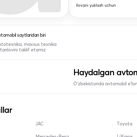
Ilovani yuklash uchun
tomobil saytlaridan biri
 mototexnika, maxsus texnika
anlovini taklif etamiz
Haydalgan avtom
O'zbekistonda avtomobil e’lonl
llar
JAC
Toyota
Mercedes-Benz
LiXiang