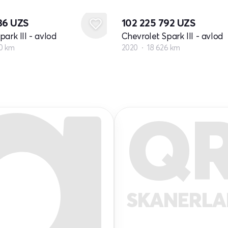
136
UZS
102 225 792
UZS
ark III - avlod
Chevrolet Spark III - avlod
00 km
2020
18 626 km
Q
SKANERL