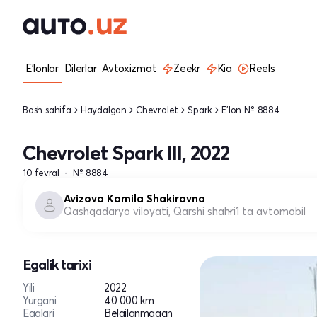
E'lonlar
Dilerlar
Avtoxizmat
Zeekr
Kia
Reels
Bosh sahifa
Haydalgan
Chevrolet
Spark
E'lon № 8884
Chevrolet Spark III, 2022
10 fevral
№ 8884
Avizova Kamila Shakirovna
Qashqadaryo viloyati, Qarshi shahri
1 ta avtomobil
Egalik tarixi
Yili
2022
Yurgani
40 000 km
Egalari
Belgilanmagan