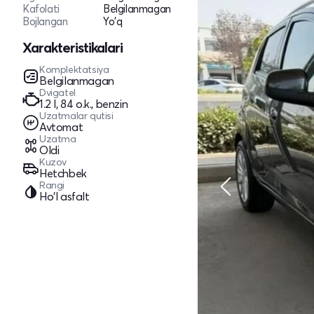
Kafolati
Belgilanmagan
Bojlangan
Yo'q
Xarakteristikalari
Komplektatsiya
Belgilanmagan
Dvigatel
1.2 l, 84 o.k., benzin
Uzatmalar qutisi
Avtomat
Uzatma
Oldi
Kuzov
Hetchbek
Rangi
Ho'l asfalt