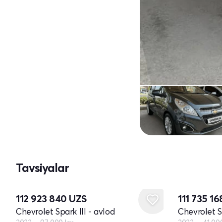
Tavsiyalar
112 923 840
UZS
111 735 1
Chevrolet Spark III - avlod
Chevrolet Sp