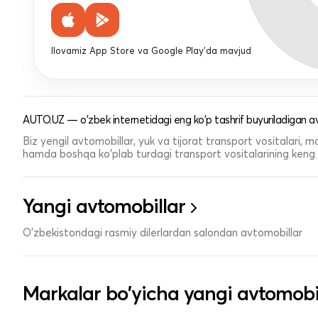
Ilovamiz App Store va Google Play'da mavjud
AUTO.UZ — o'zbek internetidagi eng ko'p tashrif buyuriladigan av
Biz yengil avtomobillar, yuk va tijorat transport vositalari,
hamda boshqa ko'plab turdagi transport vositalarining keng t
Yangi avtomobillar
O'zbekistondagi rasmiy dilerlardan salondan avtomobillar
Markalar bo'yicha yangi avtomobi