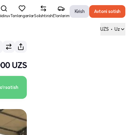
Kirish
Avtoni sotish
idiruv
Tanlanganlar
Solishtirish
E'lonlarim
UZS
•
Uz
000 UZS
o'rsatish