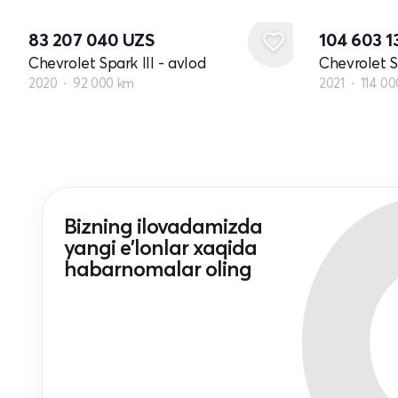
83 207 040
UZS
104 603 
Chevrolet Spark III - avlod
Chevrolet Sp
2020
92 000 km
2021
114 0
Bizning ilovadamizda
yangi e'lonlar xaqida
habarnomalar oling