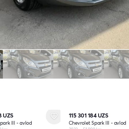
68
UZS
115 301 184
UZS
ark III - avlod
Chevrolet Spark III - avlod