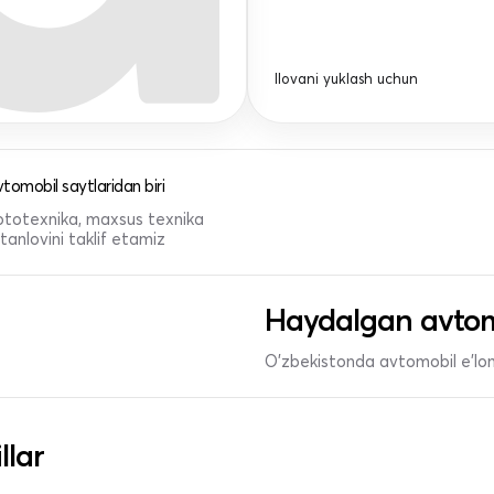
Ilovani yuklash uchun
tomobil saytlaridan biri
 mototexnika, maxsus texnika
anlovini taklif etamiz
Haydalgan avtom
O'zbekistonda avtomobil e’lonl
llar