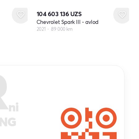
104 603 136
UZS
Chevrolet Spark III - avlod
2021
89 000 km
R
ni
ANG