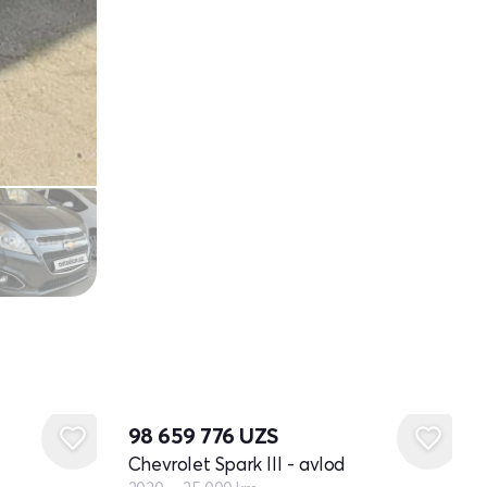
98 659 776
UZS
Chevrolet Spark III - avlod