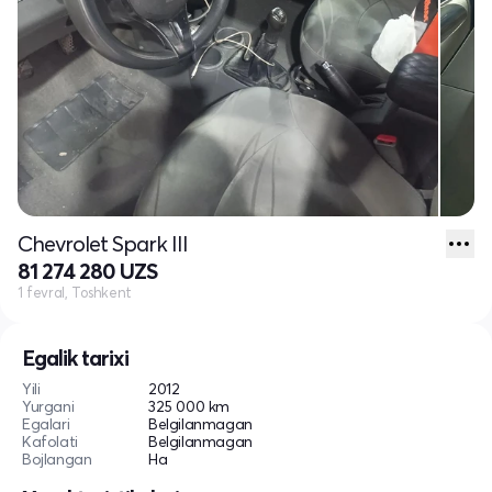
Chevrolet Spark III
81 274 280 UZS
1 fevral, Toshkent
Egalik tarixi
Yili
2012
Yurgani
325 000 km
Egalari
Belgilanmagan
Kafolati
Belgilanmagan
Bojlangan
Ha