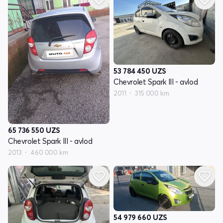
53 784 450
UZS
Chevrolet Spark III - avlod
2011
315 000 km
65 736 550
UZS
Chevrolet Spark III - avlod
2013
460 000 km
54 979 660
UZS