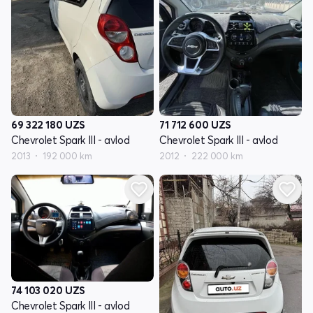
69 322 180
UZS
71 712 600
UZS
Chevrolet Spark III - avlod
Chevrolet Spark III - avlod
2013
192 000 km
2012
222 000 km
74 103 020
UZS
Chevrolet Spark III - avlod