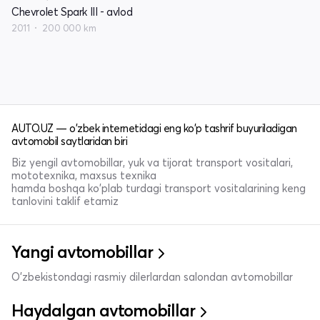
Chevrolet Spark III - avlod
2011
200 000 km
AUTO.UZ — o'zbek internetidagi eng ko'p tashrif buyuriladigan
avtomobil saytlaridan biri
Biz yengil avtomobillar, yuk va tijorat transport vositalari,
mototexnika, maxsus texnika
hamda boshqa ko'plab turdagi transport vositalarining keng
tanlovini taklif etamiz
Yangi avtomobillar
O'zbekistondagi rasmiy dilerlardan salondan avtomobillar
Haydalgan avtomobillar