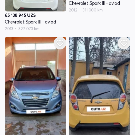
Chevrolet Spark III - avlod
2012
311 000 km
65 138 945
UZS
Chevrolet Spark III - avlod
2013
327 073 km