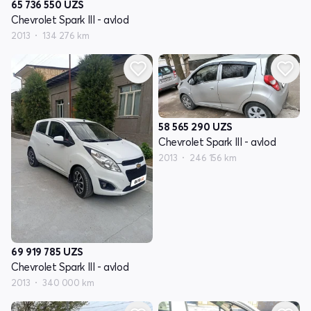
65 736 550
UZS
Chevrolet Spark III - avlod
2013
134 276 km
58 565 290
UZS
Chevrolet Spark III - avlod
2013
246 156 km
69 919 785
UZS
Chevrolet Spark III - avlod
2013
340 000 km