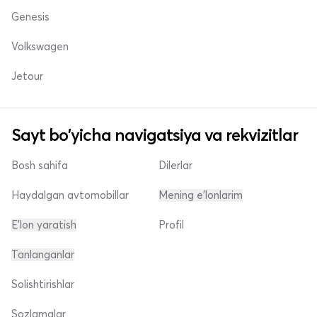
Genesis
Volkswagen
Jetour
Sayt bo'yicha navigatsiya va rekvizitlar
Bosh sahifa
Dilerlar
Haydalgan avtomobillar
Mening e'lonlarim
E'lon yaratish
Profil
Tanlanganlar
Solishtirishlar
Sozlamalar