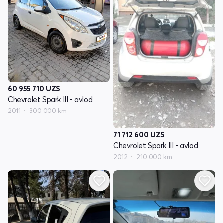
60 955 710
UZS
Chevrolet Spark III - avlod
2011
300 000 km
71 712 600
UZS
Chevrolet Spark III - avlod
2012
210 000 km