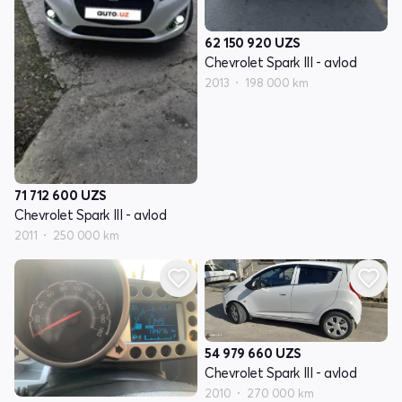
62 150 920
UZS
Chevrolet Spark III - avlod
2013
198 000 km
71 712 600
UZS
Chevrolet Spark III - avlod
2011
250 000 km
54 979 660
UZS
Chevrolet Spark III - avlod
2010
270 000 km