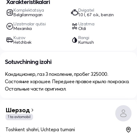
Xarakteristikalari
Komplektatsiya
Dvigatel
Belgilanmagan
1.0 l, 67 o.k., benzin
Uzatmalar qutisi
Uzatma
Mexanika
Oldi
Kuzov
Rangi
Hetchbek
Kumush
Sotuvchining izohi
Кондиционер, газ 3 поколение, пробег 325000.
Состояние хорошее. Переднее правое крыло покраска.
Остальные части оригинал.
Шерзод
1 ta avtomobil
Toshkent shahri, Uchtepa tumani