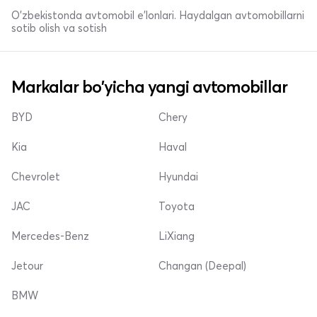
O'zbekistonda avtomobil e’lonlari. Haydalgan avtomobillarni
sotib olish va sotish
Markalar bo'yicha yangi avtomobillar
BYD
Chery
Kia
Haval
Chevrolet
Hyundai
JAC
Toyota
Mercedes-Benz
LiXiang
Jetour
Changan (Deepal)
BMW