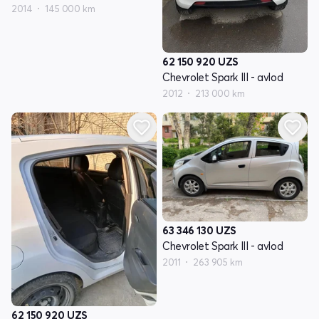
2014
145 000 km
62 150 920
UZS
Chevrolet Spark III - avlod
2012
213 000 km
63 346 130
UZS
Chevrolet Spark III - avlod
2011
263 905 km
62 150 920
UZS