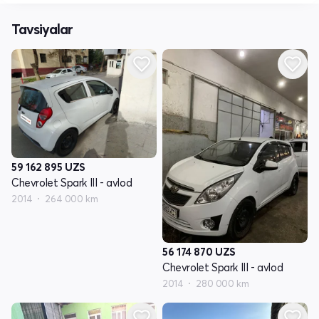
Tavsiyalar
59 162 895
UZS
Chevrolet Spark III - avlod
2014
264 000 km
56 174 870
UZS
Chevrolet Spark III - avlod
2014
280 000 km