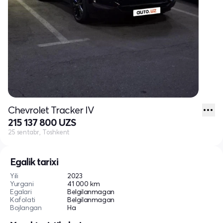
Chevrolet Tracker IV
215 137 800 UZS
25 sentabr, Toshkent
Egalik tarixi
Yili
2023
Yurgani
41 000 km
Egalari
Belgilanmagan
Kafolati
Belgilanmagan
Bojlangan
Ha