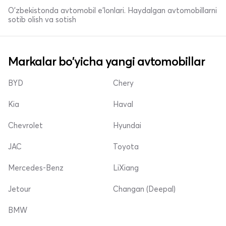
O'zbekistonda avtomobil e’lonlari. Haydalgan avtomobillarni
sotib olish va sotish
Markalar bo'yicha yangi avtomobillar
BYD
Chery
Kia
Haval
Chevrolet
Hyundai
JAC
Toyota
Mercedes-Benz
LiXiang
Jetour
Changan (Deepal)
BMW