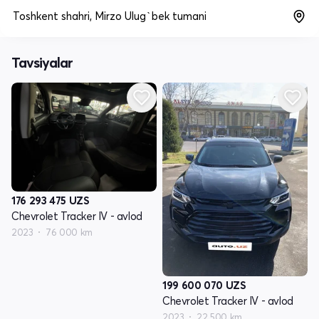
Toshkent shahri, Mirzo Ulug`bek tumani
Tavsiyalar
176 293 475
UZS
Chevrolet Tracker IV - avlod
2023
76 000 km
199 600 070
UZS
Chevrolet Tracker IV - avlod
2023
22 500 km