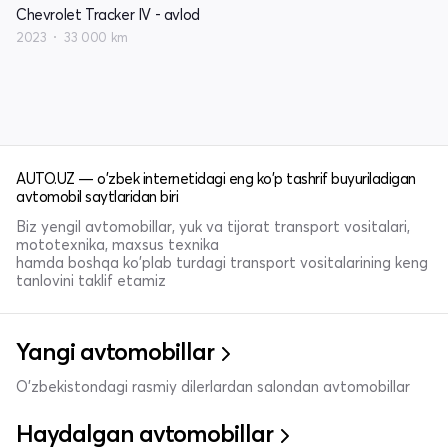
Chevrolet Tracker IV - avlod
2023
33 000 km
AUTO.UZ — o'zbek internetidagi eng ko'p tashrif buyuriladigan
avtomobil saytlaridan biri
Biz yengil avtomobillar, yuk va tijorat transport vositalari,
mototexnika, maxsus texnika
hamda boshqa ko'plab turdagi transport vositalarining keng
tanlovini taklif etamiz
Yangi avtomobillar
O'zbekistondagi rasmiy dilerlardan salondan avtomobillar
Haydalgan avtomobillar