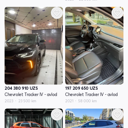
204 380 910
UZS
197 209 650
UZS
Chevrolet Tracker IV - avlod
Chevrolet Tracker IV - avlod
2023
23 500 km
2021
58 000 km