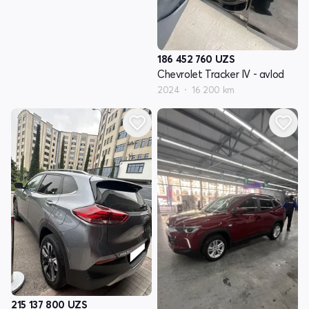
186 452 760
UZS
Chevrolet Tracker IV - avlod
2024
16 200 km
215 137 800
UZS