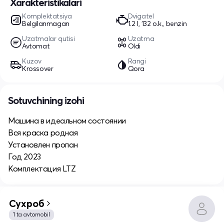
Xarakteristikalari
Komplektatsiya
Dvigatel
Belgilanmagan
1.2 l, 132 o.k., benzin
Uzatmalar qutisi
Uzatma
Avtomat
Oldi
Kuzov
Rangi
Krossover
Qora
Sotuvchining izohi
Машина в идеальном состоянии
Вся краска родная
Установлен пропан
Год 2023
Комплектация LTZ
Сухроб
1 ta avtomobil