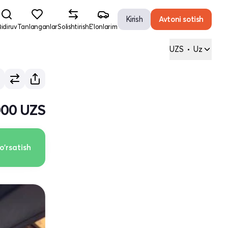
Kirish
Avtoni sotish
idiruv
Tanlanganlar
Solishtirish
E'lonlarim
UZS
•
Uz
000 UZS
o'rsatish