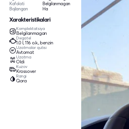
Kafolati
Belgilanmagan
Bojlangan
Ha
Xarakteristikalari
Komplektatsiya
Belgilanmagan
Dvigatel
1.0 l, 116 o.k., benzin
Uzatmalar qutisi
Avtomat
Uzatma
Oldi
Kuzov
Krossover
Rangi
Qora