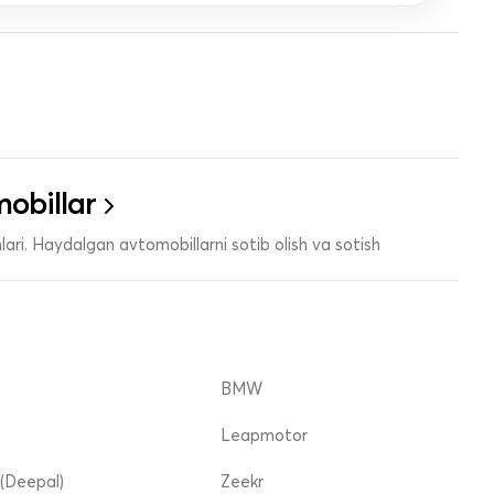
obillar
ari. Haydalgan avtomobillarni sotib olish va sotish
BMW
Leapmotor
(Deepal)
Zeekr