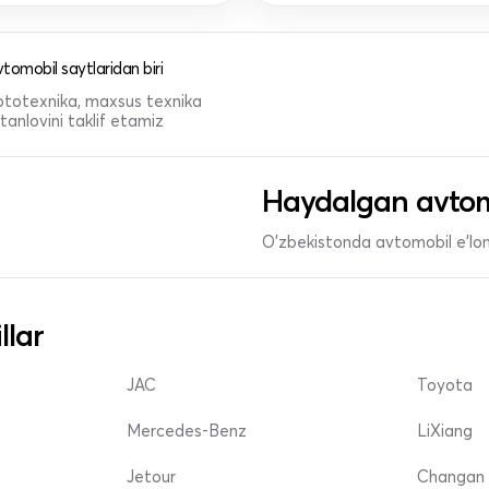
tomobil saytlaridan biri
 mototexnika, maxsus texnika
anlovini taklif etamiz
Haydalgan avtom
O'zbekistonda avtomobil e’lonl
llar
JAC
Toyota
Mercedes-Benz
LiXiang
Jetour
Changan 