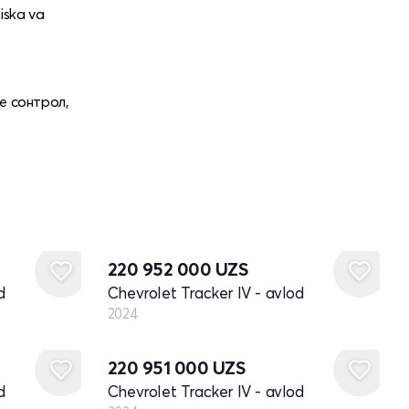
diska va
е сонтрол,
Yangi
220 952 000
UZS
d
Chevrolet Tracker IV - avlod
2024
Yangi
220 951 000
UZS
d
Chevrolet Tracker IV - avlod