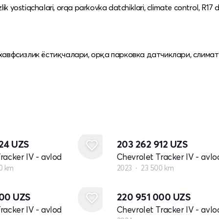
lik yostiqchalari, orqa parkovka datchiklari, climate control, R17 
 хавфсизлик ёстиқчалари, орқа парковка датчиклари, слимат
224
UZS
203 262 912
UZS
racker IV - avlod
Chevrolet Tracker IV - avlo
0 km
2023
23 500 km
Yangi
000
UZS
220 951 000
UZS
racker IV - avlod
Chevrolet Tracker IV - avlo