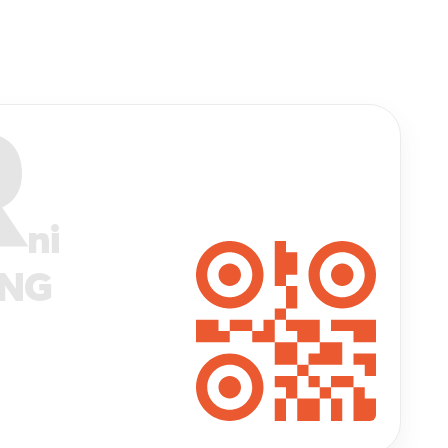
R
ni
ANG