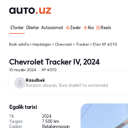
E'lonlar
Dilerlar
Avtoxizmat
Zeekr
Kia
Reels
Bosh sahifa
Haydalgan
Chevrolet
Tracker
E'lon № 4070
Chevrolet Tracker IV, 2024
10 noyabr 2024
№ 4070
Rasulbek
Xorazm viloyati, Xiva shahri
1 ta avtomobil
Egalik tarixi
Yili
2024
Yurgani
7 500 km
Egalari
Belgilanmagan