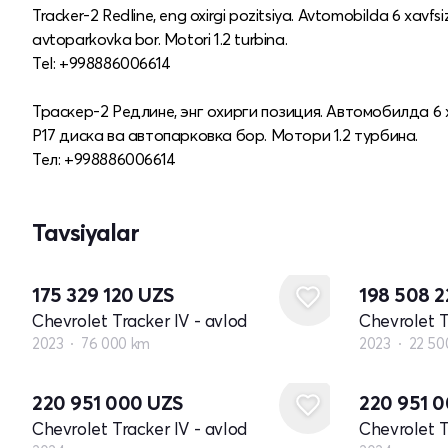
Tracker-2 Redline, eng oxirgi pozitsiya. Avtomobilda 6 xavfsiz
avtoparkovka bor. Motori 1.2 turbina.
Tel: +998886006614
Траскер-2 Редлине, энг охирги позиция. Автомобилда 6
Р17 диска ва автопарковка бор. Мотори 1.2 турбина.
Тел: +998886006614
Tavsiyalar
175 329 120
UZS
198 508 
Chevrolet Tracker IV - avlod
Chevrolet T
2023
76 000 km
2023
22 50
Yangi
Yangi
220 951 000
UZS
220 951 
Chevrolet Tracker IV - avlod
Chevrolet T