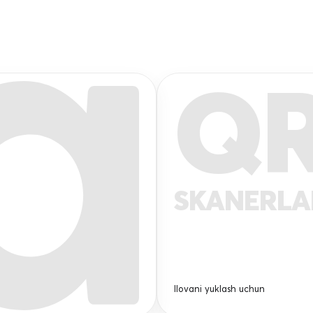
Q
SKANERL
Ilovani yuklash uchun