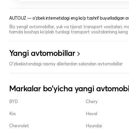
AUTO.UZ — o'zbek internetidagi eng ko'p tashrif buyuriladigan av
Biz yengil avtomobillar, yuk va tijorat transport vositalari,
hamda boshqa ko'plab turdagi transport vositalarining keng t
Yangi avtomobillar
O'zbekistondagi rasmiy dilerlardan salondan avtomobillar
Markalar bo'yicha yangi avtomobi
BYD
Chery
Kia
Haval
Chevrolet
Hyundai