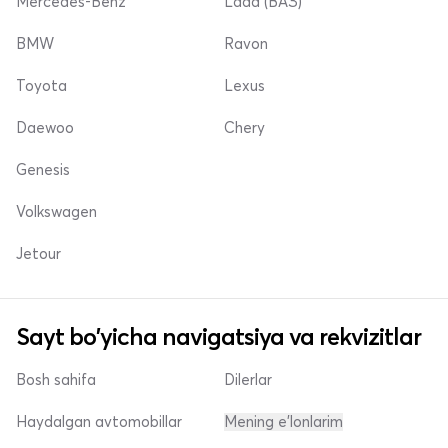
Mercedes-Benz
Lada (ВАЗ)
BMW
Ravon
Toyota
Lexus
Daewoo
Chery
Genesis
Volkswagen
Jetour
Sayt bo'yicha navigatsiya va rekvizitlar
Bosh sahifa
Dilerlar
Haydalgan avtomobillar
Mening e'lonlarim