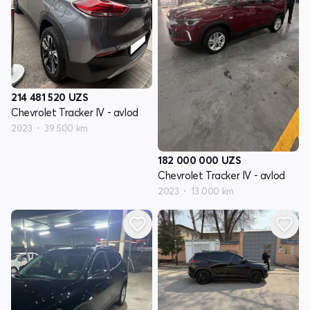
214 481 520
UZS
Chevrolet Tracker IV - avlod
2023
39 500 km
182 000 000
UZS
Chevrolet Tracker IV - avlod
2023
13 000 km