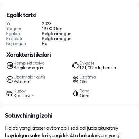
Egalik tarixi
Yili
2023
Yurgani
19 000 km
Egalari
Belgilanmagan
Kafolati
Belgilanmagan
Bojlangan
Ha
Xarakteristikalari
Komplektatsiya
Dvigatel
Belgilanmagan
1.2 l, 132 o.k., benzin
Uzatmalar qutisi
Uzatma
Avtomat
Oldi
Kuzov
Rangi
Krossover
Qora
Sotuvchining izohi
Holati yangi tracer avtomobili sotiladi juda akuratniy
haydalgan salonlari yangidek 4ta balonlariyam yangi