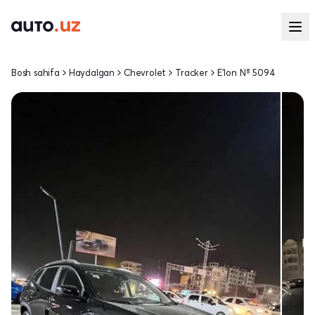
Bosh sahifa
Haydalgan
Chevrolet
Tracker
E'lon № 5094