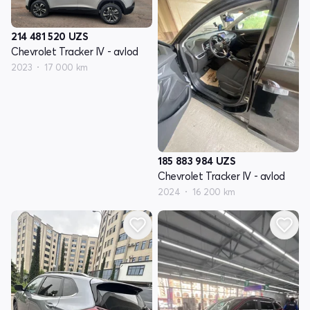
214 481 520
UZS
Chevrolet Tracker IV - avlod
2023
17 000 km
185 883 984
UZS
Chevrolet Tracker IV - avlod
2024
16 200 km