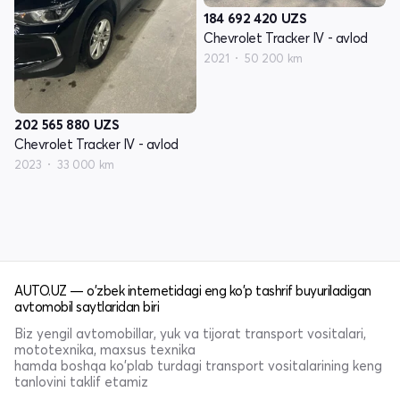
184 692 420
UZS
Chevrolet Tracker IV - avlod
2021
50 200 km
202 565 880
UZS
Chevrolet Tracker IV - avlod
2023
33 000 km
AUTO.UZ — o'zbek internetidagi eng ko'p tashrif buyuriladigan
avtomobil saytlaridan biri
Biz yengil avtomobillar, yuk va tijorat transport vositalari,
mototexnika, maxsus texnika
hamda boshqa ko'plab turdagi transport vositalarining keng
tanlovini taklif etamiz