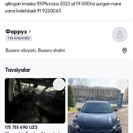
qilingan kraska 100%toza 2023 yil 19 000ta yurgan narxi
yana kelishiladi 91 9220045
Фаррух
1 ta avtomobil
Buxoro viloyati, Buxoro shahri
Tavsiyalar
175 755 690
UZS