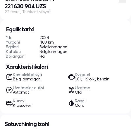
221 630 904 UZS
22 fevral, Toshkent viloyati
Egalik tarixi
Yili
2024
Yurgani
400 km
Egalari
Belgilanmagan
Kafolati
Belgilanmagan
Bojlangan
Ha
Xarakteristikalari
Komplektatsiya
Dvigatel
Belgilanmagan
1.0 l, 116 o.k., benzin
Uzatmalar qutisi
Uzatma
Avtomat
Oldi
Kuzov
Rangi
Krossover
Qora
Sotuvchining izohi