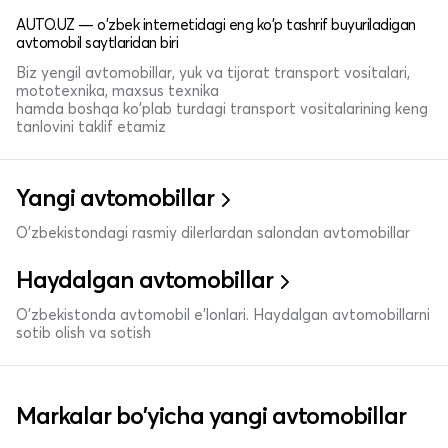
AUTO.UZ — o'zbek internetidagi eng ko'p tashrif buyuriladigan
avtomobil saytlaridan biri
Biz yengil avtomobillar, yuk va tijorat transport vositalari,
mototexnika, maxsus texnika
hamda boshqa ko'plab turdagi transport vositalarining keng
tanlovini taklif etamiz
Yangi avtomobillar
O'zbekistondagi rasmiy dilerlardan salondan avtomobillar
Haydalgan avtomobillar
O'zbekistonda avtomobil e’lonlari. Haydalgan avtomobillarni
sotib olish va sotish
Markalar bo'yicha yangi avtomobillar