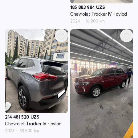
185 883 984
UZS
Chevrolet Tracker IV - avlod
2024
16 200 km
214 481 520
UZS
Chevrolet Tracker IV - avlod
2023
39 500 km