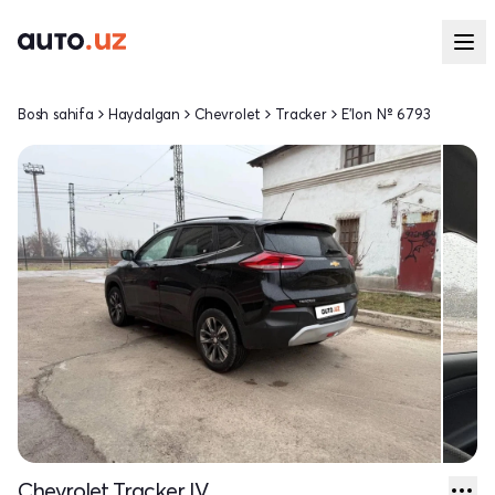
Bosh sahifa
Haydalgan
Chevrolet
Tracker
E'lon № 6793
Chevrolet Tracker IV