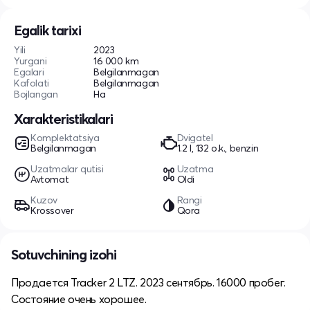
Egalik tarixi
Yili
2023
Yurgani
16 000 km
Egalari
Belgilanmagan
Kafolati
Belgilanmagan
Bojlangan
Ha
Xarakteristikalari
Komplektatsiya
Dvigatel
Belgilanmagan
1.2 l, 132 o.k., benzin
Uzatmalar qutisi
Uzatma
Avtomat
Oldi
Kuzov
Rangi
Krossover
Qora
Sotuvchining izohi
Продается Tracker 2 LTZ. 2023 сентябрь. 16000 пробег.
Состояние очень хорошее.