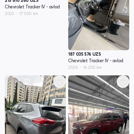
215 810 280
UZS
Chevrolet Tracker IV - avlod
2023
17 000 km
187 035 576
UZS
Chevrolet Tracker IV - avlod
2024
16 200 km