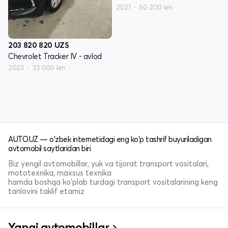
2021
50 200 km
203 820 820
UZS
Chevrolet Tracker IV - avlod
2023
33 000 km
AUTO.UZ — o'zbek internetidagi eng ko'p tashrif buyuriladigan
avtomobil saytlaridan biri
Biz yengil avtomobillar, yuk va tijorat transport vositalari,
mototexnika, maxsus texnika
hamda boshqa ko'plab turdagi transport vositalarining keng
tanlovini taklif etamiz
Yangi avtomobillar