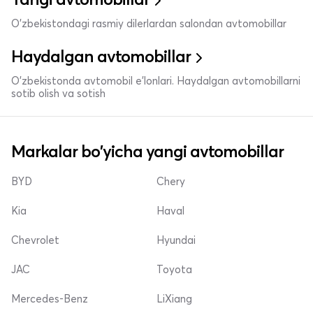
O'zbekistondagi rasmiy dilerlardan salondan avtomobillar
Haydalgan avtomobillar
O'zbekistonda avtomobil e’lonlari. Haydalgan avtomobillarni
sotib olish va sotish
Markalar bo'yicha yangi avtomobillar
BYD
Chery
Kia
Haval
Chevrolet
Hyundai
JAC
Toyota
Mercedes-Benz
LiXiang