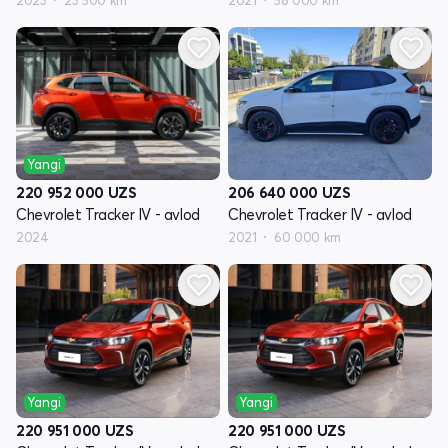
2023
23 500 km
2021
58 000 km
Yangi
206 640 000
UZS
220 952 000
UZS
Chevrolet Tracker IV - avlod
Chevrolet Tracker IV - avlod
2021
60 000 km
2024
Yangi
Yangi
220 951 000
UZS
220 951 000
UZS