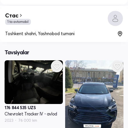
Стас
1 ta avtomobil
Toshkent shahri, Yashnobod tumani
Tavsiyalar
176 844 535
UZS
Chevrolet Tracker IV - avlod
2023
76 000 km