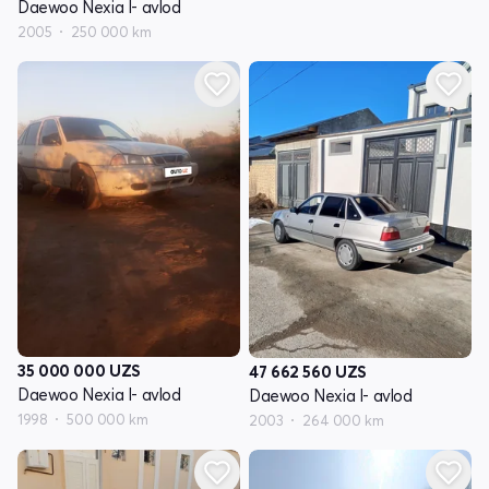
Daewoo Nexia I- avlod
2005
250 000 km
35 000 000
UZS
47 662 560
UZS
Daewoo Nexia I- avlod
Daewoo Nexia I- avlod
1998
500 000 km
2003
264 000 km