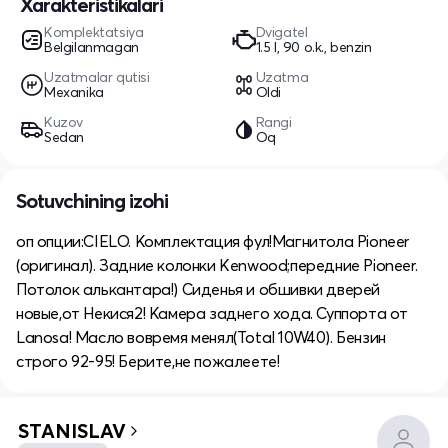
Xarakteristikalari
Komplektatsiya
Dvigatel
Belgilanmagan
1.5 l, 90 o.k., benzin
Uzatmalar qutisi
Uzatma
Mexanika
Oldi
Kuzov
Rangi
Sedan
Oq
Sotuvchining izohi
оп опции:CIELO. Комплектация фул!Магнитола Pioneer
(оригинал). Задние колонки Kenwood;передние Pioneer.
Потолок алькантара!) Сиденья и обшивки дверей
новые,от Некися2! Камера заднего хода. Суппорта от
Lanosa! Масло вовремя менял(Total 10W40). Бензин
строго 92-95! Берите,не пожалеете!
STANISLAV