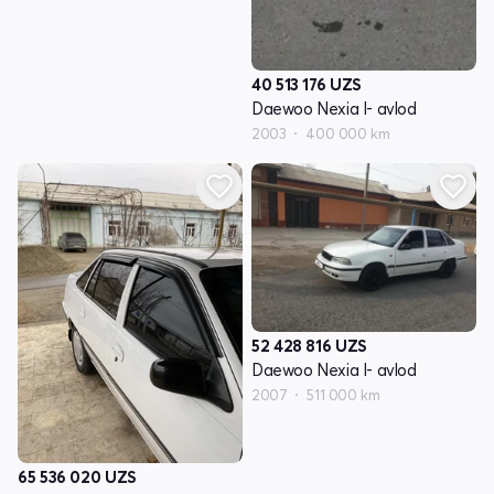
40 513 176
UZS
Daewoo Nexia I- avlod
2003
400 000 km
52 428 816
UZS
Daewoo Nexia I- avlod
2007
511 000 km
65 536 020
UZS