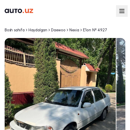
Bosh sahifa
Haydalgan
Daewoo
Nexia
E'lon № 4927