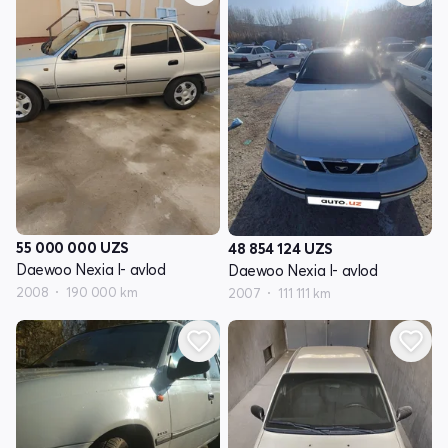
55 000 000
UZS
48 854 124
UZS
Daewoo Nexia I- avlod
Daewoo Nexia I- avlod
2008
190 000 km
2007
111 111 km