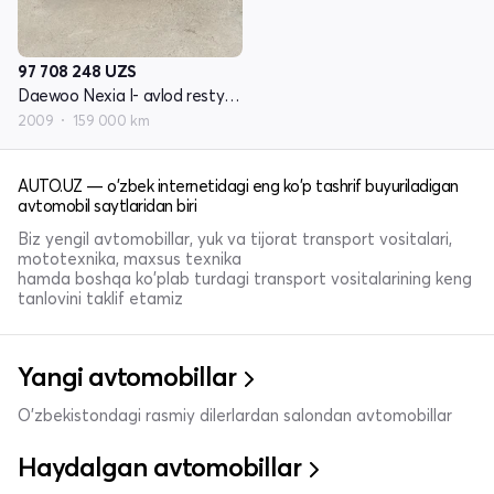
97 708 248
UZS
Daewoo Nexia I- avlod restyling
2009
159 000 km
AUTO.UZ — o'zbek internetidagi eng ko'p tashrif buyuriladigan
avtomobil saytlaridan biri
Biz yengil avtomobillar, yuk va tijorat transport vositalari,
mototexnika, maxsus texnika
hamda boshqa ko'plab turdagi transport vositalarining keng
tanlovini taklif etamiz
Yangi avtomobillar
O'zbekistondagi rasmiy dilerlardan salondan avtomobillar
Haydalgan avtomobillar