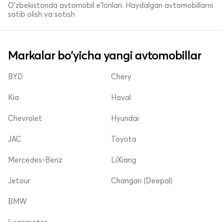
O'zbekistonda avtomobil e’lonlari. Haydalgan avtomobillarni
sotib olish va sotish
Markalar bo'yicha yangi avtomobillar
BYD
Chery
Kia
Haval
Chevrolet
Hyundai
JAC
Toyota
Mercedes-Benz
LiXiang
Jetour
Changan (Deepal)
BMW