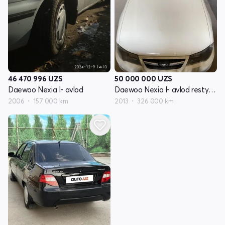
46 470 996
UZS
50 000 000
UZS
Daewoo Nexia I- avlod
Daewoo Nexia I- avlod restyling
2006
157 000 km
2013
326 000 km