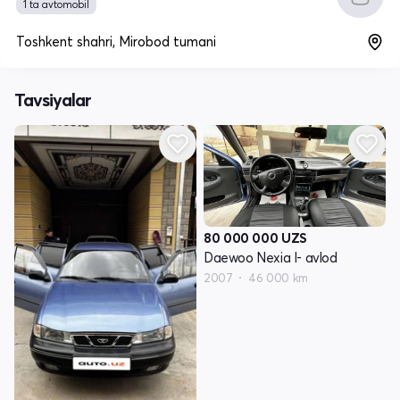
1 ta avtomobil
Toshkent shahri, Mirobod tumani
Tavsiyalar
80 000 000
UZS
Daewoo Nexia I- avlod
2007
46 000 km