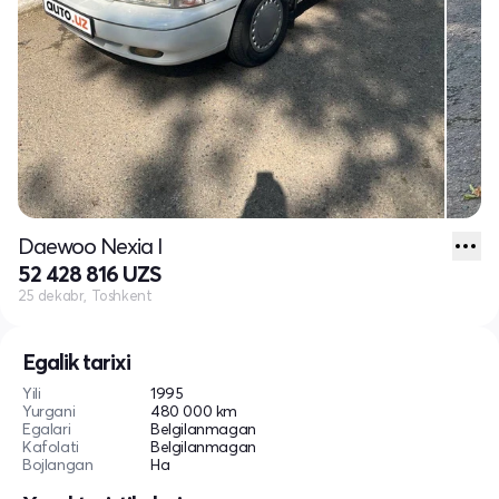
Daewoo Nexia I
52 428 816 UZS
25 dekabr, Toshkent
Egalik tarixi
Yili
1995
Yurgani
480 000 km
Egalari
Belgilanmagan
Kafolati
Belgilanmagan
Bojlangan
Ha