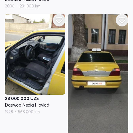
2006
231 000 km
28 000 000
UZS
Daewoo Nexia I- avlod
1998
568 000 km