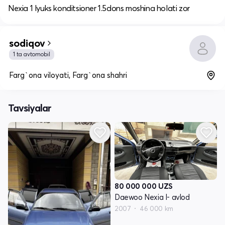
Nexia 1 lyuks konditsioner 1.5dons moshina holati zor
sodiqov
1 ta avtomobil
Farg`ona viloyati, Farg`ona shahri
Tavsiyalar
80 000 000
UZS
Daewoo Nexia I- avlod
2007
46 000 km