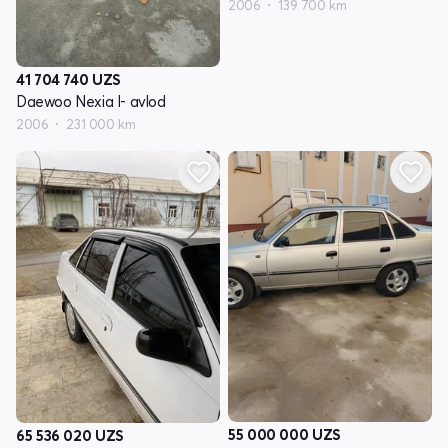
2006
139 700 km
41 704 740
UZS
Daewoo Nexia I- avlod
2006
231 000 km
55 000 000
UZS
65 536 020
UZS