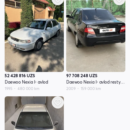
52 428 816
UZS
97 708 248
UZS
Daewoo Nexia I- avlod
Daewoo Nexia I- avlod restyling
1995
480 000 km
2009
159 000 km