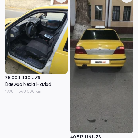
28 000 000
UZS
Daewoo Nexia I- avlod
1998
568 000 km
40 513 176
UZS