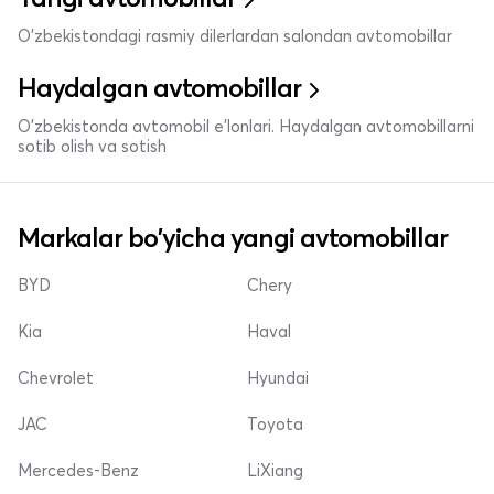
O'zbekistondagi rasmiy dilerlardan salondan avtomobillar
Haydalgan avtomobillar
O'zbekistonda avtomobil e’lonlari. Haydalgan avtomobillarni
sotib olish va sotish
Markalar bo'yicha yangi avtomobillar
BYD
Chery
Kia
Haval
Chevrolet
Hyundai
JAC
Toyota
Mercedes-Benz
LiXiang