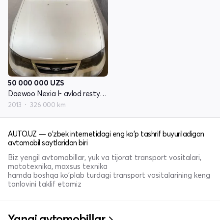
50 000 000
UZS
Daewoo Nexia I- avlod restyling
2013
326 000 km
AUTO.UZ — o'zbek internetidagi eng ko'p tashrif buyuriladigan
avtomobil saytlaridan biri
Biz yengil avtomobillar, yuk va tijorat transport vositalari,
mototexnika, maxsus texnika
hamda boshqa ko'plab turdagi transport vositalarining keng
tanlovini taklif etamiz
Yangi avtomobillar