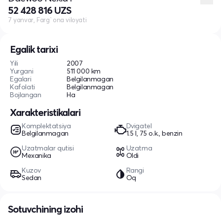
52 428 816 UZS
7 yanvar, Farg`ona viloyati
Egalik tarixi
Yili
2007
Yurgani
511 000 km
Egalari
Belgilanmagan
Kafolati
Belgilanmagan
Bojlangan
Ha
Xarakteristikalari
Komplektatsiya
Dvigatel
Belgilanmagan
1.5 l, 75 o.k., benzin
Uzatmalar qutisi
Uzatma
Mexanika
Oldi
Kuzov
Rangi
Sedan
Oq
Sotuvchining izohi