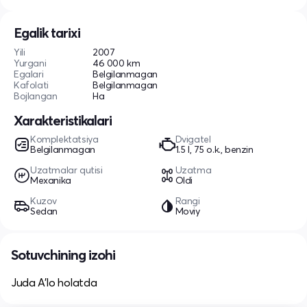
Egalik tarixi
Yili
2007
Yurgani
46 000 km
Egalari
Belgilanmagan
Kafolati
Belgilanmagan
Bojlangan
Ha
Xarakteristikalari
Komplektatsiya
Dvigatel
Belgilanmagan
1.5 l, 75 o.k., benzin
Uzatmalar qutisi
Uzatma
Mexanika
Oldi
Kuzov
Rangi
Sedan
Moviy
Sotuvchining izohi
Juda A’lo holatda