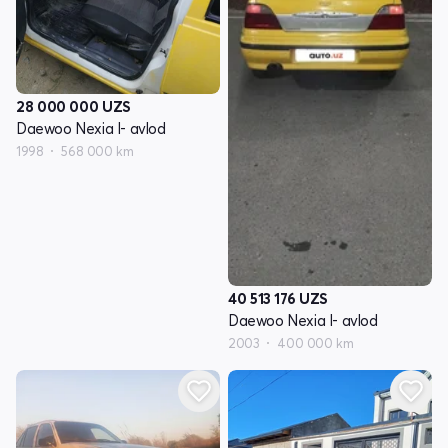
28 000 000
UZS
Daewoo Nexia I- avlod
1998
568 000 km
40 513 176
UZS
Daewoo Nexia I- avlod
2003
400 000 km