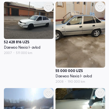
52 428 816
UZS
Daewoo Nexia I- avlod
2007
511 000 km
55 000 000
UZS
Daewoo Nexia I- avlod
2008
190 000 km