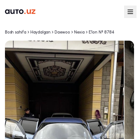
Bosh sahifa
Haydalgan
Daewoo
Nexia
E'lon № 8784