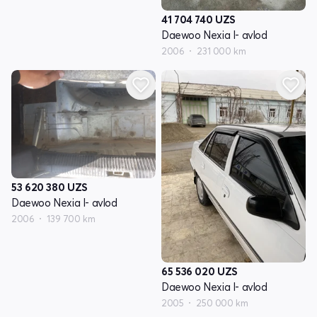
41 704 740
UZS
Daewoo Nexia I- avlod
2006
231 000 km
53 620 380
UZS
Daewoo Nexia I- avlod
2006
139 700 km
65 536 020
UZS
Daewoo Nexia I- avlod
2005
250 000 km