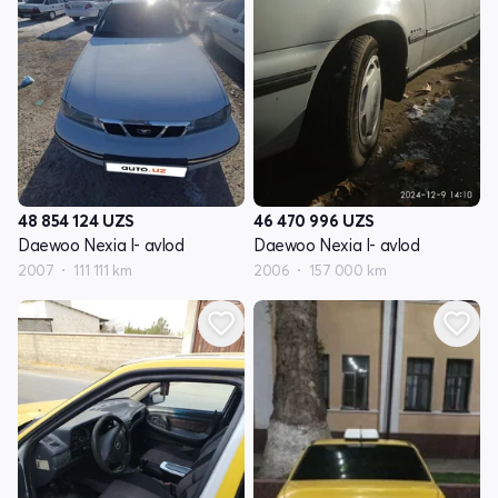
48 854 124
UZS
46 470 996
UZS
Daewoo Nexia I- avlod
Daewoo Nexia I- avlod
2007
111 111 km
2006
157 000 km