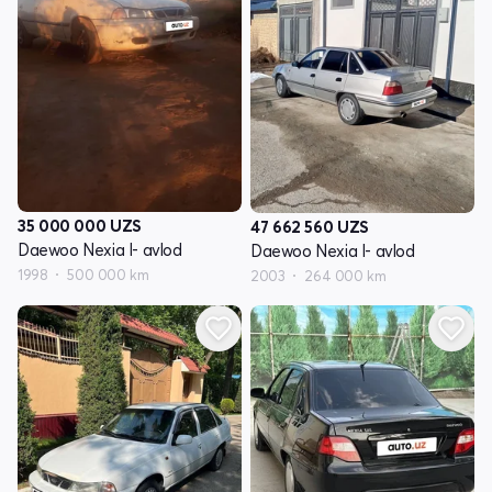
35 000 000
UZS
47 662 560
UZS
Daewoo Nexia I- avlod
Daewoo Nexia I- avlod
1998
500 000 km
2003
264 000 km