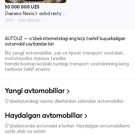
50 000 000
UZS
Daewoo Nexia I- avlod restyling
2013
326 000 km
AUTO.UZ — o'zbek internetidagi eng ko'p tashrif buyuriladigan
avtomobil saytlaridan biri
Biz yengil avtomobillar, yuk va tijorat transport vositalari,
mototexnika, maxsus texnika
hamda boshqa ko'plab turdagi transport vositalarining keng
tanlovini taklif etamiz
Yangi avtomobillar
O'zbekistondagi rasmiy dilerlardan salondan avtomobillar
Haydalgan avtomobillar
O'zbekistonda avtomobil e’lonlari. Haydalgan avtomobillarni
sotib olish va sotish