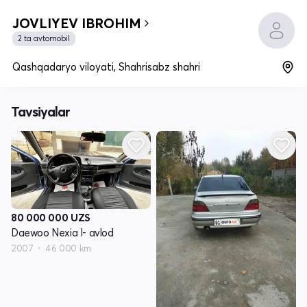
JOVLIYEV IBROHIM
2 ta avtomobil
Qashqadaryo viloyati, Shahrisabz shahri
Tavsiyalar
80 000 000
UZS
Daewoo Nexia I- avlod
2007
46 000 km