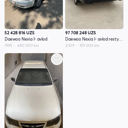
52 428 816
UZS
97 708 248
UZS
Daewoo Nexia I- avlod
Daewoo Nexia I- avlod restyling
1995
480 000 km
2009
159 000 km