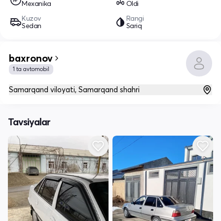
Mexanika
Oldi
Kuzov
Rangi
Sedan
Sariq
baxronov
1 ta avtomobil
Samarqand viloyati, Samarqand shahri
Tavsiyalar