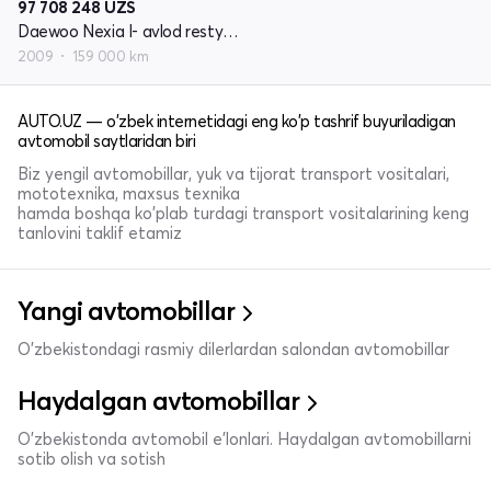
97 708 248
UZS
Daewoo Nexia I- avlod restyling
2009
159 000 km
AUTO.UZ — o'zbek internetidagi eng ko'p tashrif buyuriladigan
avtomobil saytlaridan biri
Biz yengil avtomobillar, yuk va tijorat transport vositalari,
mototexnika, maxsus texnika
hamda boshqa ko'plab turdagi transport vositalarining keng
tanlovini taklif etamiz
Yangi avtomobillar
O'zbekistondagi rasmiy dilerlardan salondan avtomobillar
Haydalgan avtomobillar
O'zbekistonda avtomobil e’lonlari. Haydalgan avtomobillarni
sotib olish va sotish