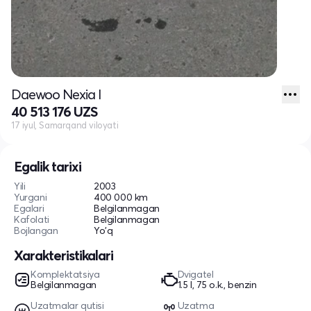
Daewoo Nexia I
40 513 176 UZS
17 iyul, Samarqand viloyati
Egalik tarixi
Yili
2003
Yurgani
400 000 km
Egalari
Belgilanmagan
Kafolati
Belgilanmagan
Bojlangan
Yo'q
Xarakteristikalari
Komplektatsiya
Dvigatel
Belgilanmagan
1.5 l, 75 o.k., benzin
Uzatmalar qutisi
Uzatma