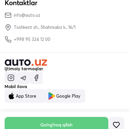
Kontaktlar
info@auto.uz
Toshkent sh., Shahrisabz k., 16/1
+998 95 324 12 00
Ijtimoiy tarmoqlar
Mobil ilova
App Store
Google Play
Qo'ng'iroq qilish
© «MALUMOTNOMA» MChJ 2023–2026