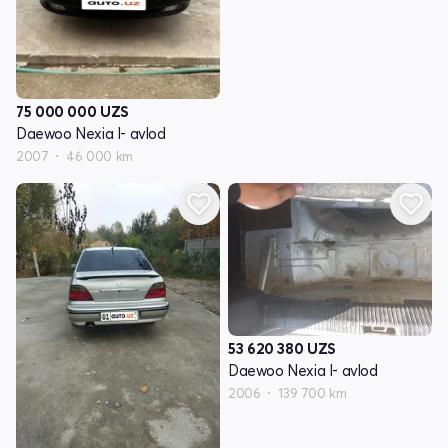
75 000 000
UZS
Daewoo Nexia I- avlod
2007
46 000 km
53 620 380
UZS
Daewoo Nexia I- avlod
2006
139 700 km