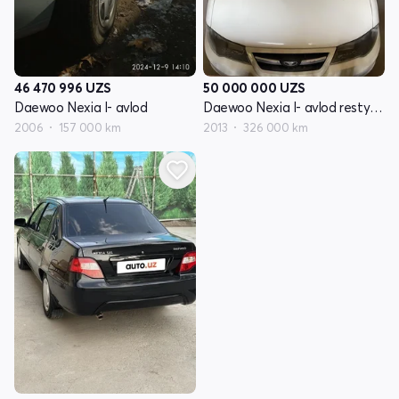
46 470 996
UZS
50 000 000
UZS
Daewoo Nexia I- avlod
Daewoo Nexia I- avlod restyling
2006
157 000 km
2013
326 000 km