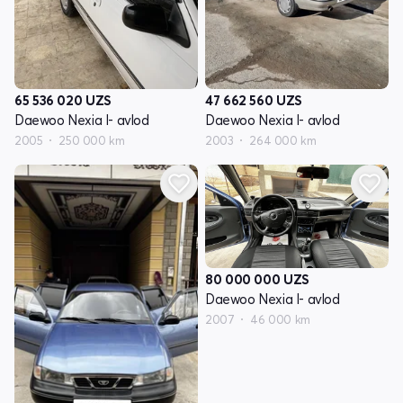
65 536 020
UZS
47 662 560
UZS
Daewoo Nexia I- avlod
Daewoo Nexia I- avlod
2005
250 000 km
2003
264 000 km
80 000 000
UZS
Daewoo Nexia I- avlod
2007
46 000 km