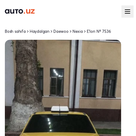
Bosh sahifa
Haydalgan
Daewoo
Nexia
E'lon № 7536