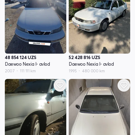
48 854 124
UZS
52 428 816
UZS
Daewoo Nexia I- avlod
Daewoo Nexia I- avlod
2007
111 111 km
1995
480 000 km