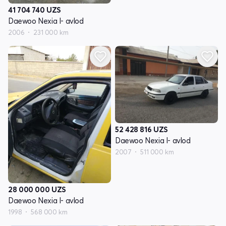
41 704 740
UZS
Daewoo Nexia I- avlod
2006
231 000 km
52 428 816
UZS
Daewoo Nexia I- avlod
2007
511 000 km
28 000 000
UZS
Daewoo Nexia I- avlod
1998
568 000 km