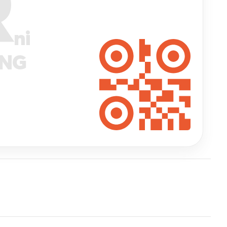
R
ni
ANG