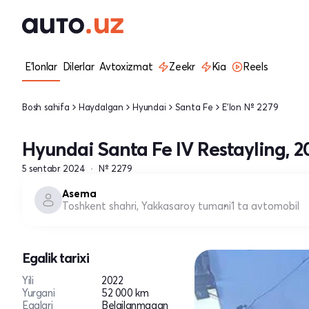
E'lonlar
Dilerlar
Avtoxizmat
Zeekr
Kia
Reels
Bosh sahifa
Haydalgan
Hyundai
Santa Fe
E'lon № 2279
Hyundai Santa Fe IV Restayling, 2
5 sentabr 2024
№ 2279
Asema
Toshkent shahri, Yakkasaroy tumani
1 ta avtomobil
Egalik tarixi
Yili
2022
Yurgani
52 000 km
Egalari
Belgilanmagan