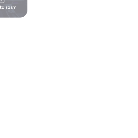
 ta rasm