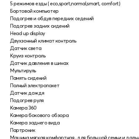
5 режимов езды ( eco,sport,normal,smart, comfort)
Бортовой компьютер
Подогрев и обдув передних седений
Подогрев задних сидений
Head up display
Двухзонный климат контроль
Датчик света
Круиз контроль
Датчик давления в шинах
Мультируль
Память сидений
Полный электропакет
Датчик дождя
Подогрев руля
Камера 360
Камера бокового обзора
Камера заднего вида
Партроник
Машина мягкая комфортная , для большой семьи и дальн