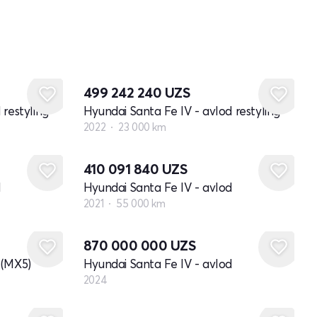
499 242 240
UZS
 restyling
Hyundai Santa Fe IV - avlod restyling
2022
23 000 km
410 091 840
UZS
d
Hyundai Santa Fe IV - avlod
2021
55 000 km
Yangi
870 000 000
UZS
 (MX5)
Hyundai Santa Fe IV - avlod
2024
Yangi