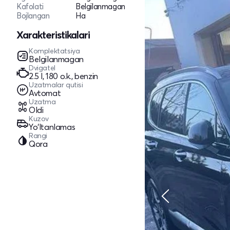
Kafolati
Belgilanmagan
Bojlangan
Ha
Xarakteristikalari
Komplektatsiya
Belgilanmagan
Dvigatel
2.5 l, 180 o.k., benzin
Uzatmalar qutisi
Avtomat
Uzatma
Oldi
Kuzov
Yo‘ltanlamas
Rangi
Qora