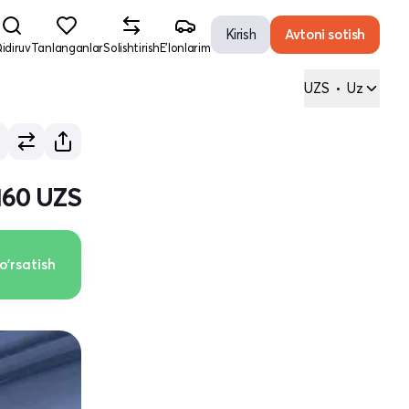
Kirish
Avtoni sotish
idiruv
Tanlanganlar
Solishtirish
E'lonlarim
UZS
•
Uz
 160 UZS
o'rsatish