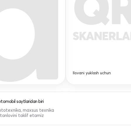
Q
SKANERL
Ilovani yuklash uchun
tomobil saytlaridan biri
 mototexnika, maxsus texnika
anlovini taklif etamiz