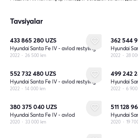
Tavsiyalar
433 865 280
UZS
362 544 
Hyundai Santa Fe IV - avlod restyling
Hyundai San
2022
26 500 km
2022
28 00
552 732 480
UZS
499 242 
Hyundai Santa Fe IV - avlod restyling
Hyundai San
2022
14 000 km
2022
6 900
380 375 040
UZS
511 128 9
Hyundai Santa Fe IV - avlod
Hyundai San
2020
33 000 km
2020
19 70
Yangi