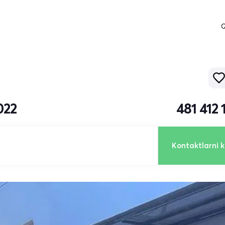
Q
022
481 412
Kontaktlarni k