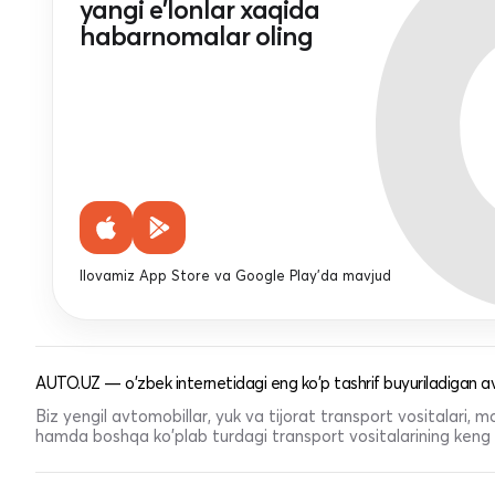
yangi e'lonlar xaqida
habarnomalar oling
Ilovamiz App Store va Google Play'da mavjud
AUTO.UZ — o'zbek internetidagi eng ko'p tashrif buyuriladigan av
Biz yengil avtomobillar, yuk va tijorat transport vositalari,
hamda boshqa ko'plab turdagi transport vositalarining keng t