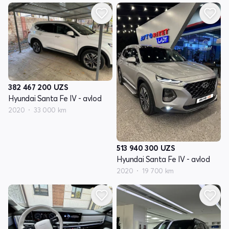
382 467 200
UZS
Hyundai Santa Fe IV - avlod
2020
33 000 km
513 940 300
UZS
Hyundai Santa Fe IV - avlod
2020
19 700 km