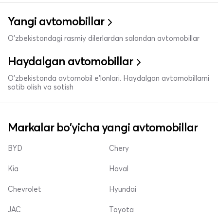
Yangi avtomobillar
O'zbekistondagi rasmiy dilerlardan salondan avtomobillar
Haydalgan avtomobillar
O'zbekistonda avtomobil e’lonlari. Haydalgan avtomobillarni
sotib olish va sotish
Markalar bo'yicha yangi avtomobillar
BYD
Chery
Kia
Haval
Chevrolet
Hyundai
JAC
Toyota