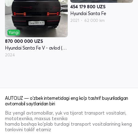
454 179 800
UZS
Hyundai Santa Fe
2021
62 000 km
Yangi
870 000 000
UZS
Hyundai Santa Fe V - avlod (MX5)
2024
AUTO.UZ — o'zbek internetidagi eng ko'p tashrif buyuriladigan
avtomobil saytlaridan biri
Biz yengil avtomobillar, yuk va tijorat transport vositalari,
mototexnika, maxsus texnika
hamda boshqa ko'plab turdagi transport vositalarining keng
tanlovini taklif etamiz