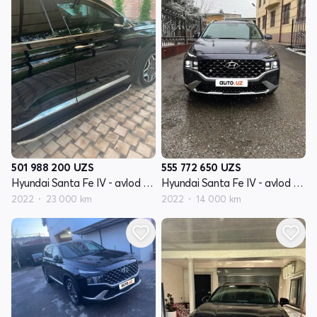
501 988 200
UZS
555 772 650
UZS
Hyundai Santa Fe IV - avlod restyling
Hyundai Santa Fe IV - avlod restyling
2022
23 000 km
2022
14 000 km