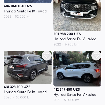
484 060 050
UZS
Hyundai Santa Fe IV - avlod restyling
2022
52 000 km
501 988 200
UZS
Hyundai Santa Fe IV - avlod
2022
6 900 km
418 323 500
UZS
412 347 450
UZS
Hyundai Santa Fe IV - avlod
Hyundai Santa Fe IV - avlod
2020
60 000 km
2021
55 000 km