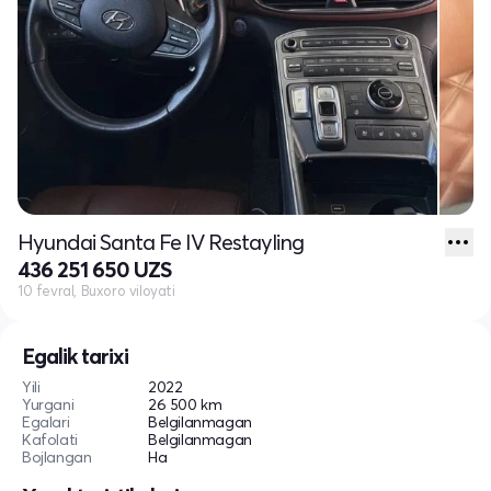
Hyundai Santa Fe IV Restayling
436 251 650 UZS
10 fevral, Buxoro viloyati
Egalik tarixi
Yili
2022
Yurgani
26 500 km
Egalari
Belgilanmagan
Kafolati
Belgilanmagan
Bojlangan
Ha