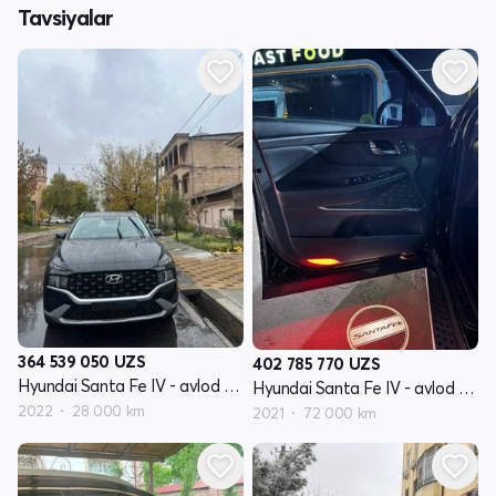
Tavsiyalar
364 539 050
UZS
402 785 770
UZS
Hyundai Santa Fe IV - avlod restyling
Hyundai Santa Fe IV - avlod restyling
2022
28 000 km
2021
72 000 km