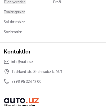
E'lon yaratish
Profil
Tanlanganlar
Solishtirishlar
Sozlamalar
Kontaktlar
info@auto.uz
Toshkent sh., Shahrisabz k., 16/1
+998 95 324 12 00
Ijtimoiy tarmoqlar