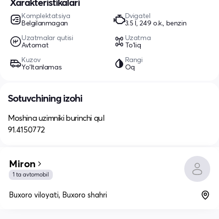
Xarakteristikalari
Komplektatsiya
Dvigatel
Belgilanmagan
3.5 l, 249 o.k., benzin
Uzatmalar qutisi
Uzatma
Avtomat
To'liq
Kuzov
Rangi
Yo‘ltanlamas
Oq
Sotuvchining izohi
Moshina uzimniki burinchi qul
91.4150772
Miron
1 ta avtomobil
Buxoro viloyati, Buxoro shahri