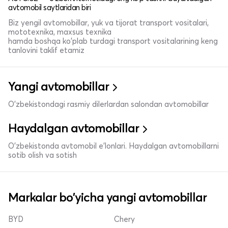
avtomobil saytlaridan biri
Biz yengil avtomobillar, yuk va tijorat transport vositalari,
mototexnika, maxsus texnika
hamda boshqa ko'plab turdagi transport vositalarining keng
tanlovini taklif etamiz
Yangi avtomobillar
O'zbekistondagi rasmiy dilerlardan salondan avtomobillar
Haydalgan avtomobillar
O'zbekistonda avtomobil e’lonlari. Haydalgan avtomobillarni
sotib olish va sotish
Markalar bo'yicha yangi avtomobillar
BYD
Chery