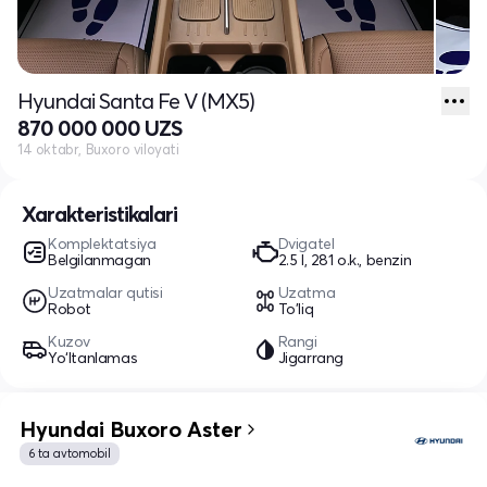
Hyundai Santa Fe V (MX5)
870 000 000 UZS
14 oktabr, Buxoro viloyati
Xarakteristikalari
Komplektatsiya
Dvigatel
Belgilanmagan
2.5 l, 281 o.k., benzin
Uzatmalar qutisi
Uzatma
Robot
To'liq
Kuzov
Rangi
Yo‘ltanlamas
Jigarrang
Hyundai Buxoro Aster
6 ta avtomobil