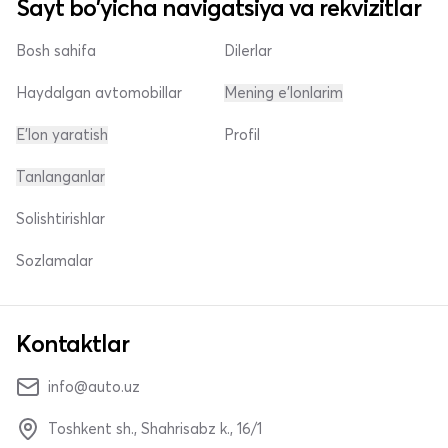
Sayt bo'yicha navigatsiya va rekvizitlar
Bosh sahifa
Dilerlar
Haydalgan avtomobillar
Mening e'lonlarim
E'lon yaratish
Profil
Tanlanganlar
Solishtirishlar
Sozlamalar
Kontaktlar
info@auto.uz
Toshkent sh., Shahrisabz k., 16/1