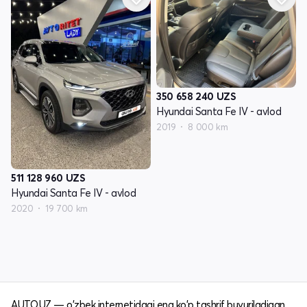
350 658 240
UZS
Hyundai Santa Fe IV - avlod
2019
8 000 km
511 128 960
UZS
Hyundai Santa Fe IV - avlod
2020
19 700 km
AUTO.UZ — o'zbek internetidagi eng ko'p tashrif buyuriladigan