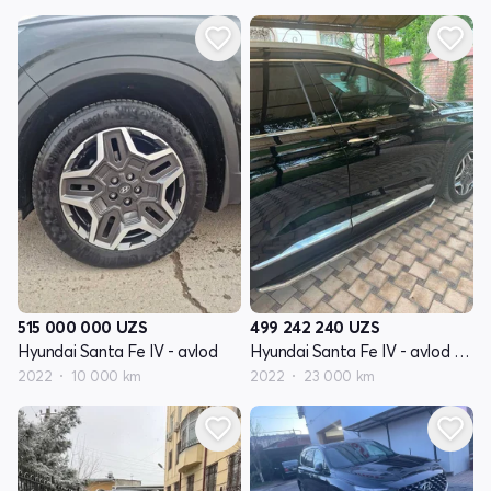
515 000 000
UZS
499 242 240
UZS
Hyundai Santa Fe IV - avlod
Hyundai Santa Fe IV - avlod restyling
2022
10 000 km
2022
23 000 km