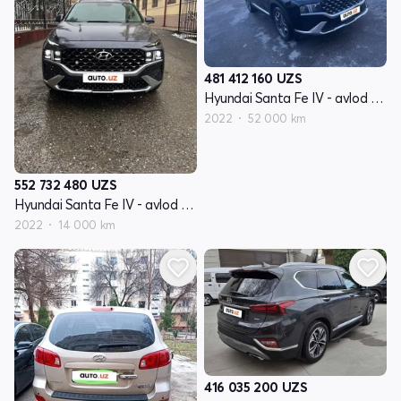
481 412 160
UZS
Hyundai Santa Fe IV - avlod restyling
2022
52 000 km
552 732 480
UZS
Hyundai Santa Fe IV - avlod restyling
2022
14 000 km
416 035 200
UZS