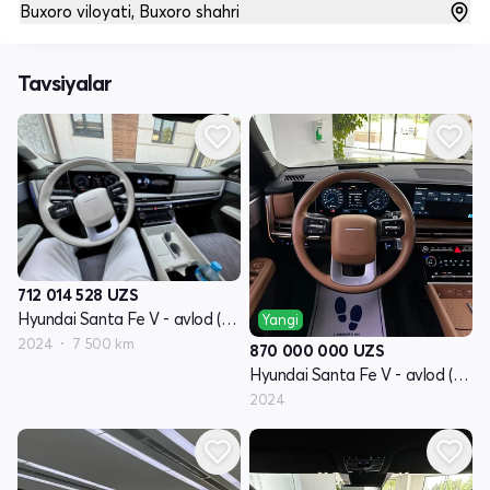
Buxoro viloyati, Buxoro shahri
Tavsiyalar
712 014 528
UZS
Hyundai Santa Fe V - avlod (MX5)
Yangi
2024
7 500 km
870 000 000
UZS
Hyundai Santa Fe V - avlod (MX5)
2024