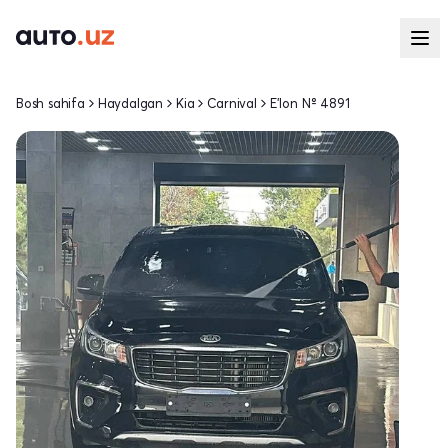
Bosh sahifa
Haydalgan
Kia
Carnival
E'lon № 4891