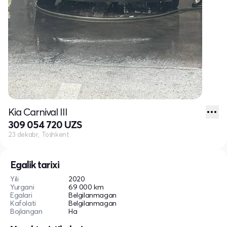
Kia Carnival III
309 054 720 UZS
23 dekabr, Toshkent
Egalik tarixi
Yili
2020
Yurgani
69 000 km
Egalari
Belgilanmagan
Kafolati
Belgilanmagan
Bojlangan
Ha