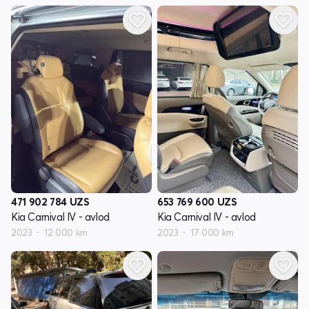
471 902 784
UZS
653 769 600
UZS
Kia Carnival IV - avlod
Kia Carnival IV - avlod
2023
12 000 km
2023
17 000 km