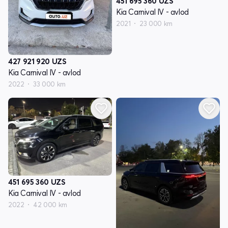
451 695 360
UZS
Kia Carnival IV - avlod
2021
23 000 km
427 921 920
UZS
Kia Carnival IV - avlod
2022
33 000 km
451 695 360
UZS
Kia Carnival IV - avlod
2022
42 000 km