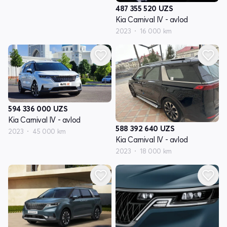
487 355 520
UZS
Kia Carnival IV - avlod
2023
16 000 km
594 336 000
UZS
Kia Carnival IV - avlod
588 392 640
UZS
2023
45 000 km
Kia Carnival IV - avlod
2023
18 000 km