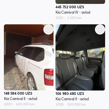
445 752 000
UZS
Kia Carnival IV - avlod
2023
2 000 km
148 584 000
UZS
106 980 480
UZS
Kia Carnival II - avlod
Kia Carnival II - avlod
2009
600 000 km
2008
500 000 km