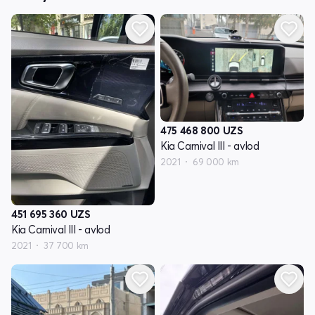
475 468 800
UZS
Kia Carnival III - avlod
2021
69 000 km
451 695 360
UZS
Kia Carnival III - avlod
2021
37 700 km