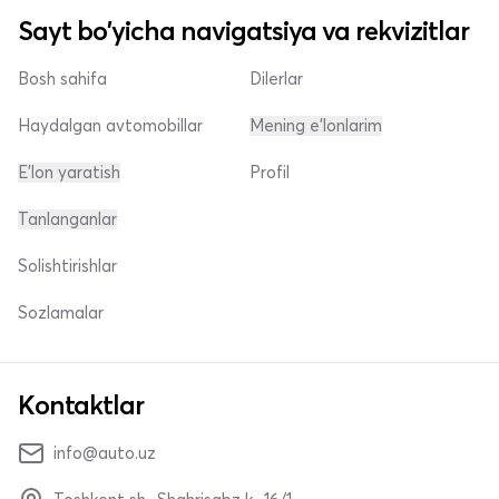
Sayt bo'yicha navigatsiya va rekvizitlar
Bosh sahifa
Dilerlar
Haydalgan avtomobillar
Mening e'lonlarim
E'lon yaratish
Profil
Tanlanganlar
Solishtirishlar
Sozlamalar
Kontaktlar
info@auto.uz