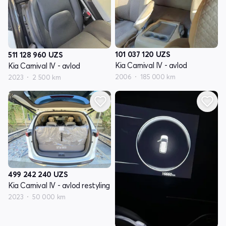
101 037 120
UZS
511 128 960
UZS
Kia Carnival IV - avlod
Kia Carnival IV - avlod
2006
185 000 km
2023
2 500 km
499 242 240
UZS
Kia Carnival IV - avlod restyling
2023
50 000 km