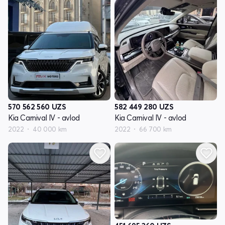
570 562 560
UZS
582 449 280
UZS
Kia Carnival IV - avlod
Kia Carnival IV - avlod
2022
40 000 km
2022
66 700 km