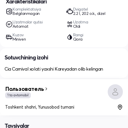
Xarakteristikalari
Komplektatsiya
Dvigatel
Belgilanmagan
2.2 l, 202 o.k., dizel
Uzatmalar qutisi
Uzatma
Avtomat
Oldi
Kuzov
Rangi
Miniven
Qora
Sotuvchining izohi
Cia Carnival xolati yaxshi Kareyadan olib kelingan
Пользователь
1 ta avtomobil
Toshkent shahri, Yunusobod tumani
Tavsiyalar