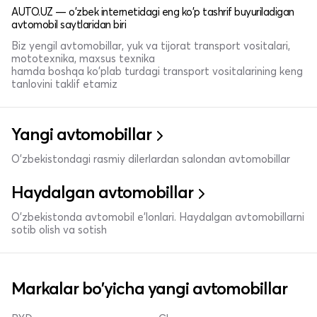
AUTO.UZ — o'zbek internetidagi eng ko'p tashrif buyuriladigan
avtomobil saytlaridan biri
Biz yengil avtomobillar, yuk va tijorat transport vositalari,
mototexnika, maxsus texnika
hamda boshqa ko'plab turdagi transport vositalarining keng
tanlovini taklif etamiz
Yangi avtomobillar
O'zbekistondagi rasmiy dilerlardan salondan avtomobillar
Haydalgan avtomobillar
O'zbekistonda avtomobil e’lonlari. Haydalgan avtomobillarni
sotib olish va sotish
Markalar bo'yicha yangi avtomobillar