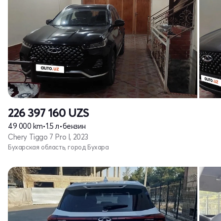
226 397 160
UZS
49 000 km
•
1.5 л
•
бензин
Chery Tiggo 7 Pro I, 2023
Бухарская область, город Бухара