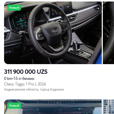
Новый
311 900 000
UZS
0 km
•
1.5 л
•
бензин
Chery Tiggo 7 Pro I, 2024
Андижанская область, город Андижан
Новый