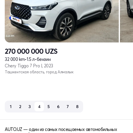
270 000 000
UZS
32 000 km
•
1.5 л
•
бензин
Chery Tiggo 7 Pro I, 2023
Ташкентская область, город Алмалык
1
2
3
4
5
6
7
8
AUTO.UZ — один из самых посещаемых автомобильных