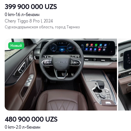
399 900 000
UZS
0 km
•
1.6 л
•
бензин
Chery Tiggo 8 Pro I, 2024
Сурхандарьинская область, город Термез
Новый
480 900 000
UZS
0 km
•
2.0 л
•
бензин