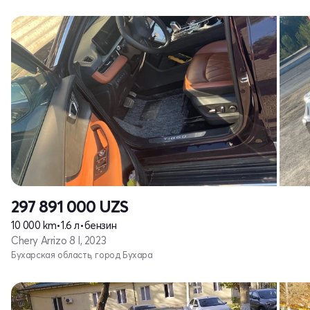
297 891 000
UZS
10 000 km
•
1.6 л
•
бензин
Chery Arrizo 8 I, 2023
Бухарская область, город Бухара