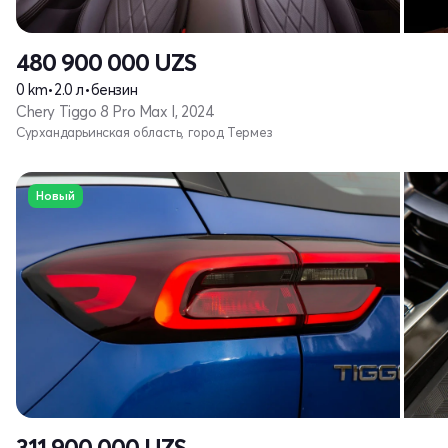
480 900 000
UZS
0 km
•
2.0 л
•
бензин
Chery Tiggo 8 Pro Max I, 2024
Сурхандарьинская область, город Термез
Новый
311 900 000
UZS