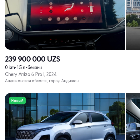
239 900 000
UZS
0 km
•
1.5 л
•
бензин
Chery Arrizo 6 Pro I, 2024
Андижанская область, город Андижан
Новый