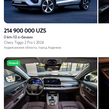
214 900 000
UZS
0 km
•
1.0 л
•
бензин
Chery Tiggo 2 Pro I, 2024
Андижанская область, город Андижан
Новый