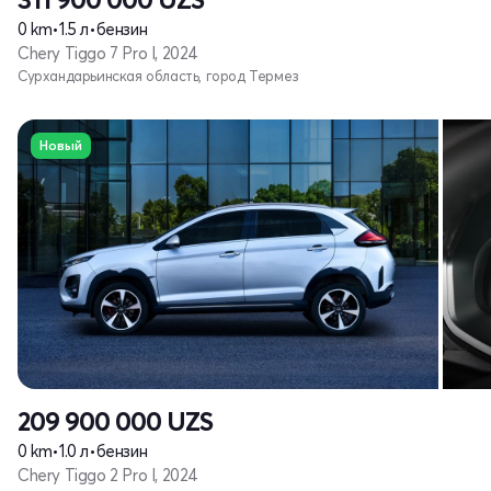
0 km
•
1.5 л
•
бензин
Chery Tiggo 7 Pro I, 2024
Сурхандарьинская область, город Термез
Новый
209 900 000
UZS
0 km
•
1.0 л
•
бензин
Chery Tiggo 2 Pro I, 2024