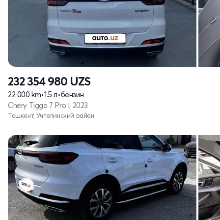
232 354 980
UZS
22 000 km
•
1.5 л
•
бензин
Chery Tiggo 7 Pro I, 2023
Ташкент, Учтепинский район