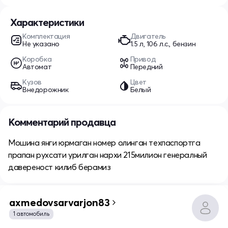
Характеристики
Комплектация
Двигатель
Не указано
1.5 л, 106 л.с., бензин
Коробка
Привод
Автомат
Передний
Кузов
Цвет
Внедорожник
Белый
Комментарий продавца
Мошина янги юрмаган номер олинган техпаспортга
прапан рухсати урилган нархи 215милион генералный
давереност килиб берамиз
axmedovsarvarjon83
1 автомобиль