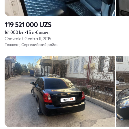
119 521 000
UZS
161 000 km
•
1.5 л
•
бензин
Chevrolet Gentra II, 2015
Ташкент, Сергелийский район