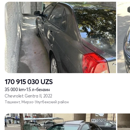
170 915 030
UZS
35 000 km
•
1.5 л
•
бензин
Chevrolet Gentra II, 2022
Ташкент, Мирзо-Улугбекский район