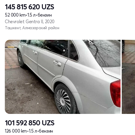
145 815 620
UZS
52 000 km
•
1.5 л
•
бензин
Chevrolet Gentra II, 2020
Ташкент, Алмазарский район
101 592 850
UZS
126 000 km
•
1.5 л
•
бензин