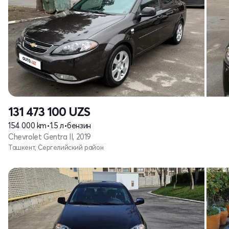
131 473 100
UZS
154 000 km
•
1.5 л
•
бензин
Chevrolet Gentra II, 2019
Ташкент, Сергелийский район