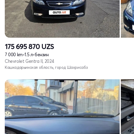
175 695 870
UZS
7 000 km
•
1.5 л
•
бензин
Chevrolet Gentra II, 2024
Кашкадарьинская область, город Шахрисабз