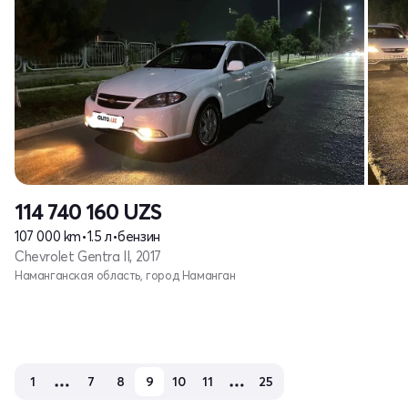
114 740 160
UZS
107 000 km
•
1.5 л
•
бензин
Chevrolet Gentra II, 2017
Наманганская область, город Наманган
1
7
8
9
10
11
25