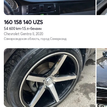
160 158 140
UZS
54 600 km
•
1.5 л
•
бензин
Chevrolet Gentra II, 2020
Самаркандская область, город Самарканд