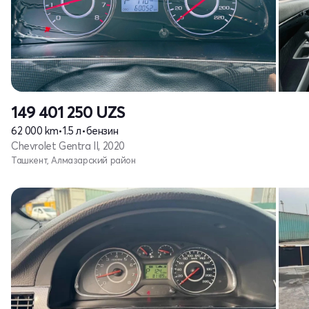
149 401 250
UZS
62 000 km
•
1.5 л
•
бензин
Chevrolet Gentra II, 2020
Ташкент, Алмазарский район