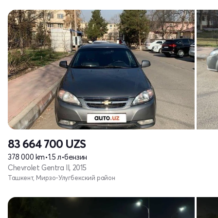
83 664 700
UZS
378 000 km
•
1.5 л
•
бензин
Chevrolet Gentra II, 2015
Ташкент, Мирзо-Улугбекский район