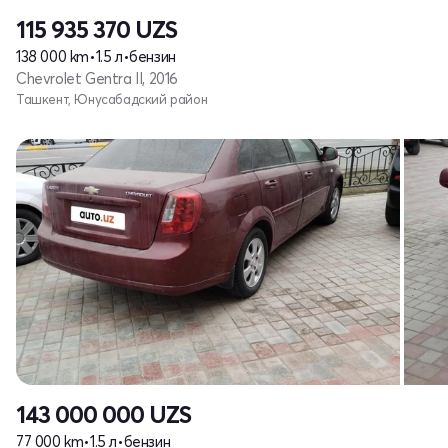
115 935 370
UZS
138 000 km
•
1.5 л
•
бензин
Chevrolet Gentra II, 2016
Ташкент, Юнусабадский район
143 000 000
UZS
77 000 km
•
1.5 л
•
бензин