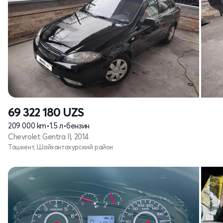
69 322 180
UZS
209 000 km
•
1.5 л
•
бензин
Chevrolet Gentra II, 2014
Ташкент, Шайхантахурский район