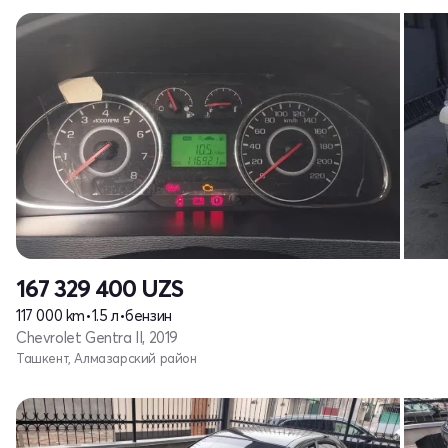
167 329 400
UZS
117 000 km
•
1.5 л
•
бензин
Chevrolet Gentra II, 2019
Ташкент, Алмазарский район