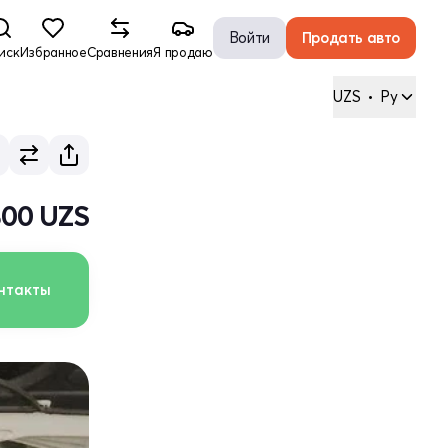
Войти
Продать авто
иск
Избранное
Сравнения
Я продаю
UZS
•
Ру
800 UZS
нтакты