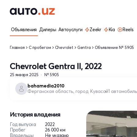
Объявления
Дилеры
Автоуслуги
Zeekr
Kia
Reels
Главная
С пробегом
Chevrolet
Gentra
Объявление № 5905
Chevrolet Gentra II, 2022
25 января 2025
№ 5905
bahamedia2010
Ферганская область, город Кувасай
1 автомобил
История владения
Год выпуска
2022
Пробег
26 000 км
Владельцы
Не указано