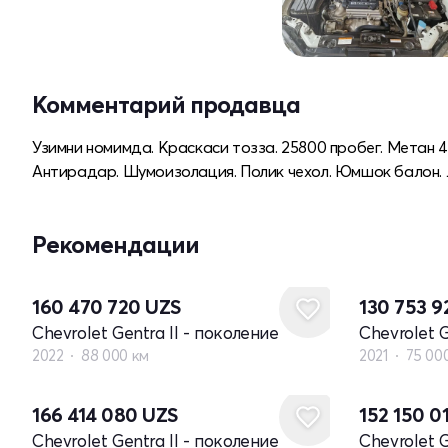
Комментарий продавца
Узимни номимда. Краскаси тозза. 25800 пробег. Метан 
Антирадар. Шумоизолация. Полик чехол. Юмшок балон. Л
Рекомендации
160 470 720
UZS
130 753 
Chevrolet Gentra II - поколение
Chevrolet G
2022
88 000 км
2021
75 00
166 414 080
UZS
152 150 0
Chevrolet Gentra II - поколение
Chevrolet G