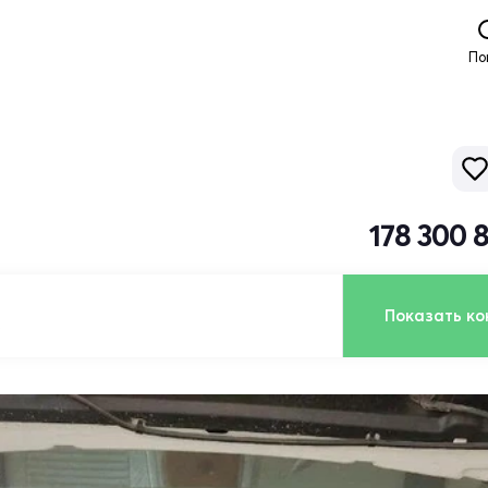
По
178 300 
Показать ко
ь