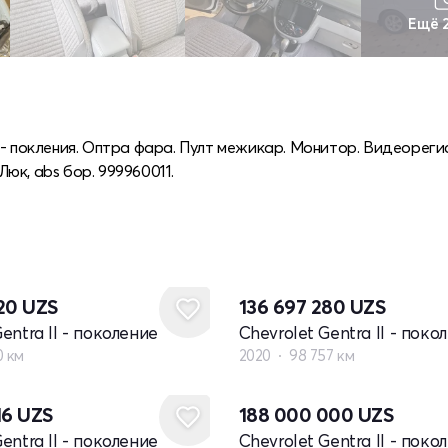
Ещё 
4- покления. Оптра фара. Пулт межикар. Монитор. Видеореги
юк, abs бор. 999960011.
920
UZS
136 697 280
UZS
entra II - поколение
Chevrolet Gentra II - поко
0 км
2020
98 757 км
16
UZS
188 000 000
UZS
entra II - поколение
Chevrolet Gentra II - поко