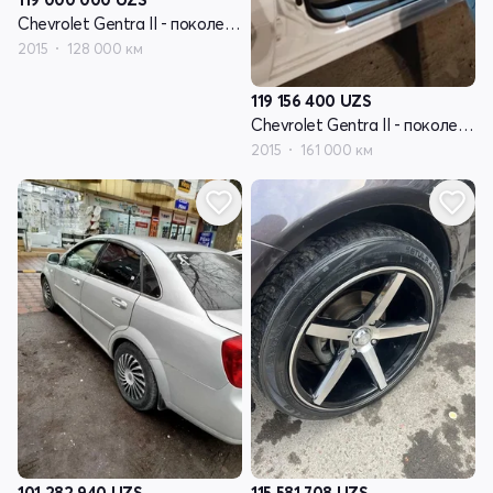
Chevrolet Gentra II - поколение
2015
128 000 км
119 156 400
UZS
Chevrolet Gentra II - поколение
2015
161 000 км
101 282 940
UZS
115 581 708
UZS