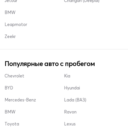
Jetour
Changan (Deepal)
BMW
Leapmotor
Zeekr
Популярные авто с пробегом
Chevrolet
Kia
BYD
Hyundai
Mercedes-Benz
Lada (ВАЗ)
BMW
Ravon
Toyota
Lexus