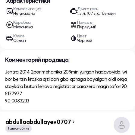
Характеристики
Комплектация
Двигатель
Не указано
1.5 л, 107 л.с., бензин
Коробка
Привод
Механика
Передний
Кузов
Цвет
Седан
Черный
Комментарий продавца
Jentra 2014 2por mehanika 209min yurgan hadavoyida iwi
bor benzin kraska qizildan gbo qoraga boyalgan oldi orqa
stoykala butun lenova registrator carozera magnitafon90
8177977
90 0083233
abdullaabdullayev0707
1 автомобиль