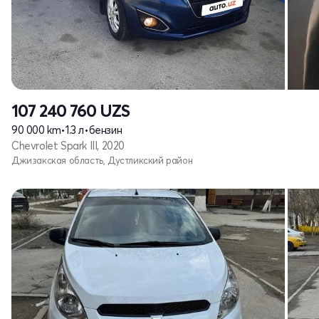
107 240 760
UZS
90 000 km
•
1.3 л
•
бензин
Chevrolet Spark III, 2020
Джизакская область, Дустликский район