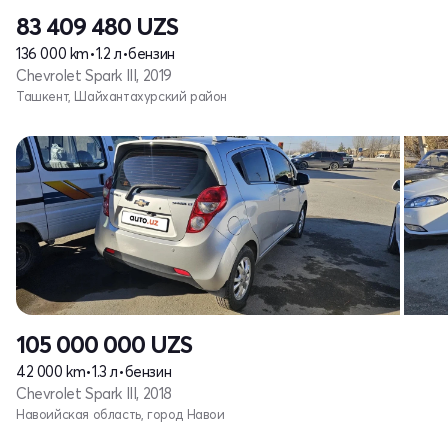
83 409 480
UZS
136 000 km
•
1.2 л
•
бензин
Chevrolet Spark III, 2019
Ташкент, Шайхантахурский район
105 000 000
UZS
42 000 km
•
1.3 л
•
бензин
Chevrolet Spark III, 2018
Навоийская область, город Навои