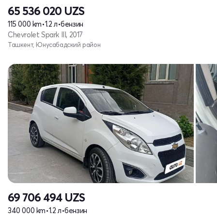
65 536 020
UZS
115 000 km
•
1.2 л
•
бензин
Chevrolet Spark III, 2017
Ташкент, Юнусабадский район
69 706 494
UZS
340 000 km
•
1.2 л
•
бензин