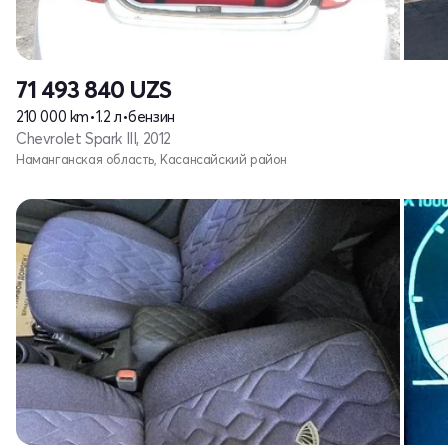
71 493 840
UZS
210 000 km
•
1.2 л
•
бензин
Chevrolet Spark III, 2012
Наманганская область, Касансайский район