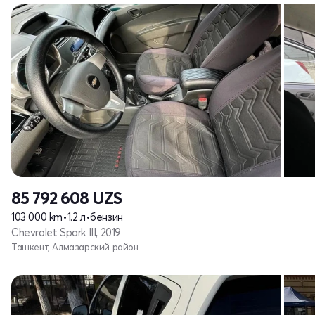
85 792 608
UZS
103 000 km
•
1.2 л
•
бензин
Chevrolet Spark III, 2019
Ташкент, Алмазарский район