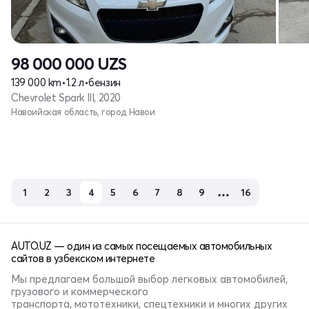
98 000 000
UZS
139 000 km
•
1.2 л
•
бензин
Chevrolet Spark III, 2020
Навоийская область, город Навои
1
2
3
4
5
6
7
8
9
16
AUTO.UZ — один из самых посещаемых автомобильных
сайтов в узбекском интернете
Мы предлагаем большой выбор легковых автомобилей,
грузового и коммерческого
транспорта, мототехники, спецтехники и многих других