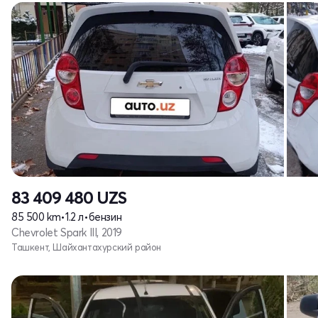
83 409 480
UZS
85 500 km
•
1.2 л
•
бензин
Chevrolet Spark III, 2019
Ташкент, Шайхантахурский район