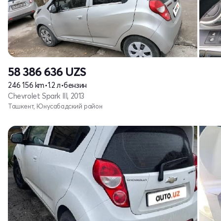
58 386 636
UZS
246 156 km
•
1.2 л
•
бензин
Chevrolet Spark III, 2013
Ташкент, Юнусабадский район