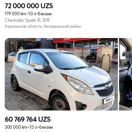
72 000 000
UZS
179 000 km
•
1.0 л
•
бензин
Chevrolet Spark III, 2011
Хорезмская область, Янгиарыкский район
60 769 764
UZS
300 000 km
•
1.0 л
•
бензин