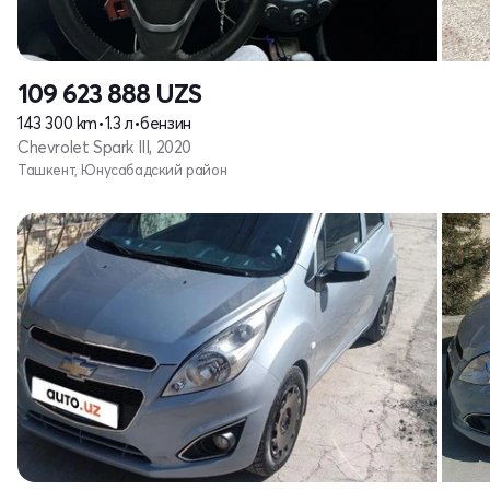
109 623 888
UZS
143 300 km
•
1.3 л
•
бензин
Chevrolet Spark III, 2020
Ташкент, Юнусабадский район