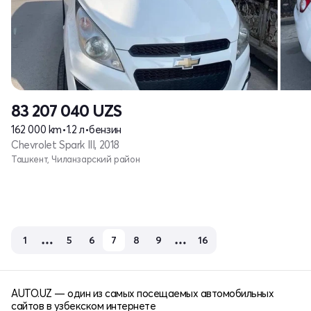
83 207 040
UZS
162 000 km
•
1.2 л
•
бензин
Chevrolet Spark III, 2018
Ташкент, Чиланзарский район
1
5
6
7
8
9
16
AUTO.UZ — один из самых посещаемых автомобильных
сайтов в узбекском интернете