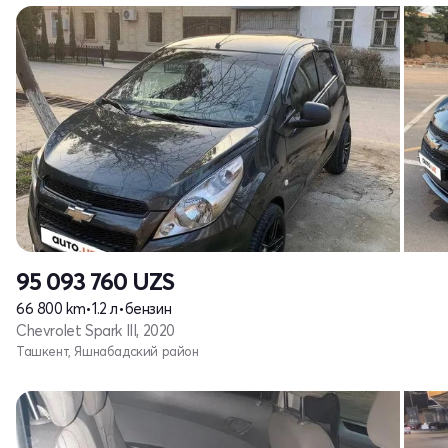
95 093 760
UZS
66 800 km
•
1.2 л
•
бензин
Chevrolet Spark III, 2020
Ташкент, Яшнабадский район