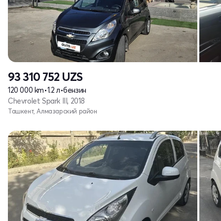
93 310 752
UZS
120 000 km
•
1.2 л
•
бензин
Chevrolet Spark III, 2018
Ташкент, Алмазарский район