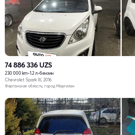
74 886 336
UZS
230 000 km
•
1.2 л
•
бензин
Chevrolet Spark III, 2016
Ферганская область, город Маргилан