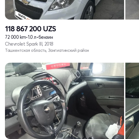
118 867 200
UZS
72 000 km
•
1.0 л
•
бензин
Chevrolet Spark III, 2018
Ташкентская область, Зангиатинский район