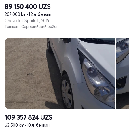
89 150 400
UZS
207 000 km
•
1.2 л
•
бензин
Chevrolet Spark III, 2019
Ташкент, Сергелийский район
109 357 824
UZS
63 500 km
•
1.0 л
•
бензин