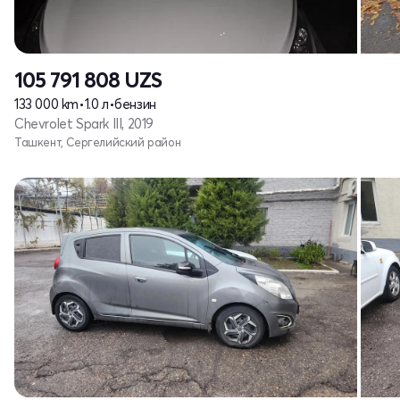
105 791 808
UZS
133 000 km
•
1.0 л
•
бензин
Chevrolet Spark III, 2019
Ташкент, Сергелийский район