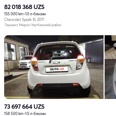
82 018 368
UZS
155 000 km
•
1.0 л
•
бензин
Chevrolet Spark III, 2017
Ташкент, Мирзо-Улугбекский район
73 697 664
UZS
158 500 km
•
1.0 л
•
бензин