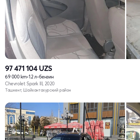
97 471 104
UZS
69 000 km
•
1.2 л
•
бензин
Chevrolet Spark III, 2020
Ташкент, Шайхантахурский район