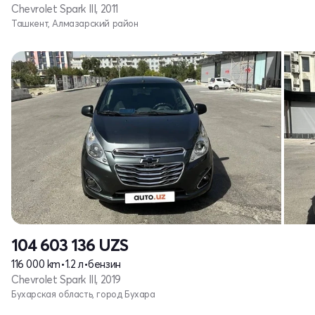
Chevrolet Spark III, 2011
Ташкент, Алмазарский район
104 603 136
UZS
116 000 km
•
1.2 л
•
бензин
Chevrolet Spark III, 2019
Бухарская область, город Бухара