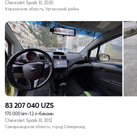
Chevrolet Spark III, 2020
Хорезмская область, Ургенчский район
83 207 040
UZS
170 000 km
•
1.2 л
•
бензин
Chevrolet Spark III, 2012
Самаркандская область, город Самарканд