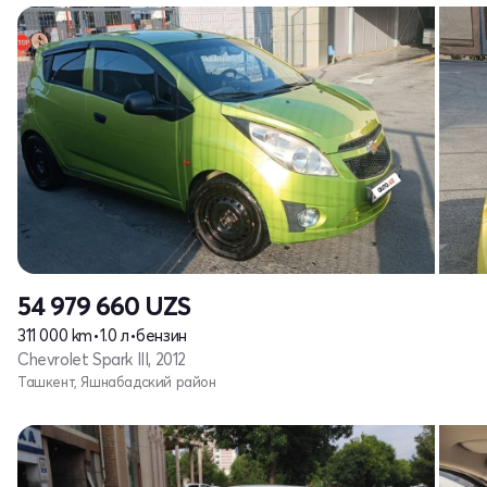
54 979 660
UZS
311 000 km
•
1.0 л
•
бензин
Chevrolet Spark III, 2012
Ташкент, Яшнабадский район