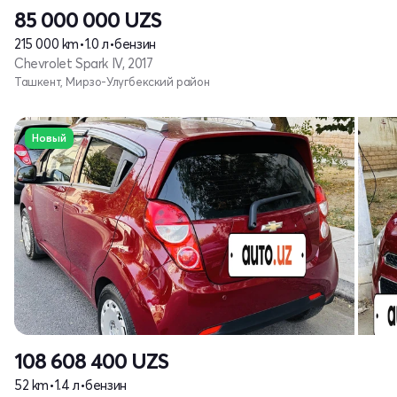
85 000 000
UZS
215 000 km
•
1.0 л
•
бензин
Chevrolet Spark IV, 2017
Ташкент, Мирзо-Улугбекский район
Новый
108 608 400
UZS
52 km
•
1.4 л
•
бензин