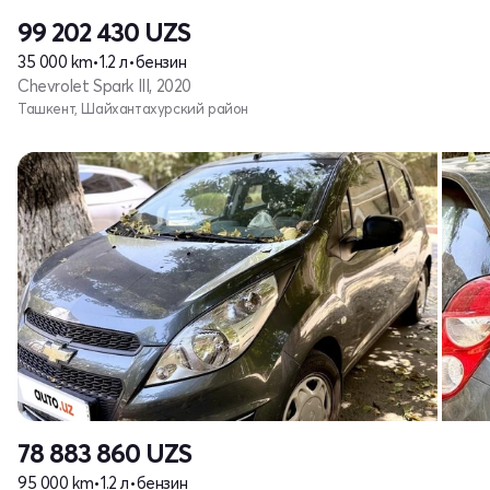
99 202 430
UZS
35 000 km
•
1.2 л
•
бензин
Chevrolet Spark III, 2020
Ташкент, Шайхантахурский район
78 883 860
UZS
95 000 km
•
1.2 л
•
бензин