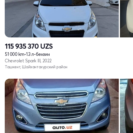
115 935 370
UZS
51 000 km
•
1.3 л
•
бензин
Chevrolet Spark III, 2022
Ташкент, Шайхантахурский район