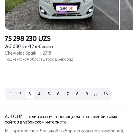
75 298 230
UZS
267 000 km
•
1.2 л
•
бензин
Chevrolet Spark III, 2018
Ташкентская область, город Бекабад
1
2
3
4
5
6
7
8
9
16
AUTO.UZ — один из самых посещаемых автомобильных
сайтов в узбекском интернете
Мы предлагаем большой выбор легковых автомобилей,