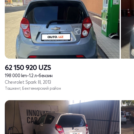
62 150 920
UZS
198 000 km
•
1.2 л
•
бензин
Chevrolet Spark III, 2013
Ташкент, Бектемирский район