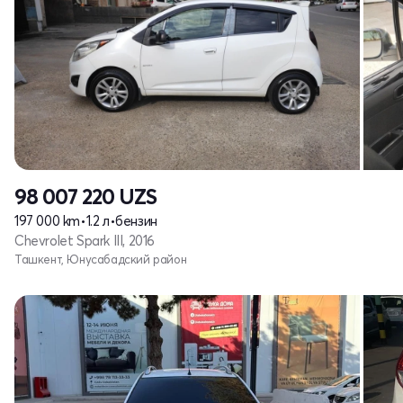
98 007 220
UZS
197 000 km
•
1.2 л
•
бензин
Chevrolet Spark III, 2016
Ташкент, Юнусабадский район