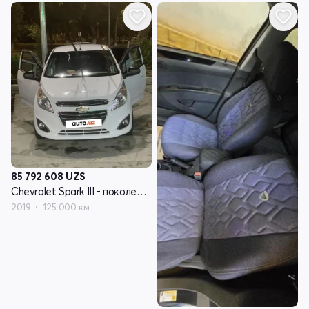
85 792 608
UZS
Chevrolet Spark III - поколение
2019
125 000 км