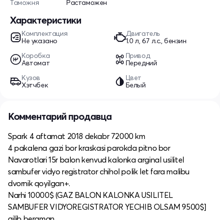
Таможня
Растаможен
Характеристики
Комплектация
Двигатель
Не указано
1.0 л, 67 л.с., бензин
Коробка
Привод
Автомат
Передний
Кузов
Цвет
Хэтчбек
Белый
Комментарий продавца
Spark 4 aftamat 2018 dekabr 72000 km
4 pakalena gazi bor kraskasi parokda pitno bor
Navarotlari 15r balon kenvud kalonka arginal usilitel
sambufer vidyo registrator chihol polik let fara malibu
dvornik qoyilgan+.
Narhi 10000$ (GAZ BALON KALONKA USILITEL
SAMBUFER VIDYOREGISTRATOR YECHIB OLSAM 9500$]
qilib beraman