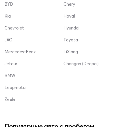
BYD
Chery
Kia
Haval
Chevrolet
Hyundai
JAC
Toyota
Mercedes-Benz
LiXiang
Jetour
Changan (Deepal)
BMW
Leapmotor
Zeekr
Популярные авто с пробегом