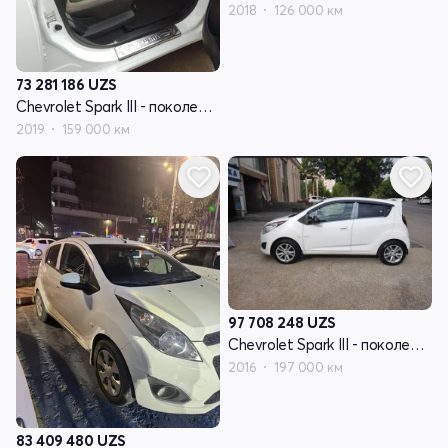
2018
126 000 км
73 281 186
UZS
Chevrolet Spark III - поколение
2019
159 000 км
97 708 248
UZS
Chevrolet Spark III - поколение
2016
197 000 км
83 409 480
UZS