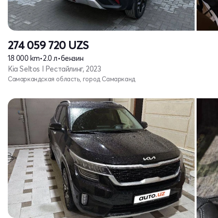
274 059 720
UZS
18 000 km
•
2.0 л
•
бензин
Kia Seltos I Рестайлинг, 2023
Самаркандская область, город Самарканд