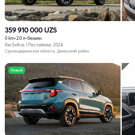
359 910 000
UZS
0 km
•
2.0 л
•
бензин
Kia Seltos I Рестайлинг, 2024
Сурхандарьинская область, Денауский район
Новый