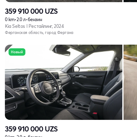
359 910 000
UZS
0 km
•
2.0 л
•
бензин
Kia Seltos I Рестайлинг, 2024
Ферганская область, город Фергана
Новый
359 910 000
UZS