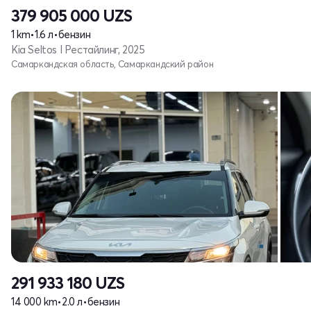
379 905 000
UZS
1 km
•
1.6 л
•
бензин
Kia Seltos I Рестайлинг, 2025
Самаркандская область, Самаркандский район
291 933 180
UZS
14 000 km
•
2.0 л
•
бензин