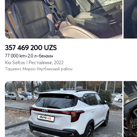
357 469 200
UZS
77 000 km
•
2.0 л
•
бензин
Kia Seltos I Рестайлинг, 2022
Ташкент, Мирзо-Улугбекский район