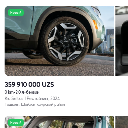
Новый
359 910 000
UZS
0 km
•
2.0 л
•
бензин
Kia Seltos I Рестайлинг, 2024
Ташкент, Шайхантахурский район
Новый