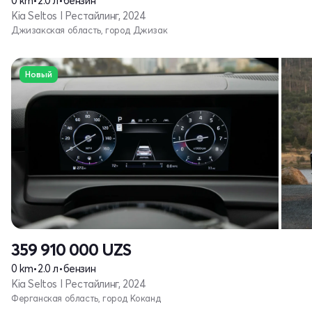
0 km
•
2.0 л
•
бензин
Kia Seltos I Рестайлинг, 2024
Джизакская область, город Джизак
Новый
359 910 000
UZS
0 km
•
2.0 л
•
бензин
Kia Seltos I Рестайлинг, 2024
Ферганская область, город Коканд