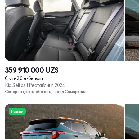
359 910 000
UZS
0 km
•
2.0 л
•
бензин
Kia Seltos I Рестайлинг, 2024
Самаркандская область, город Самарканд
Новый