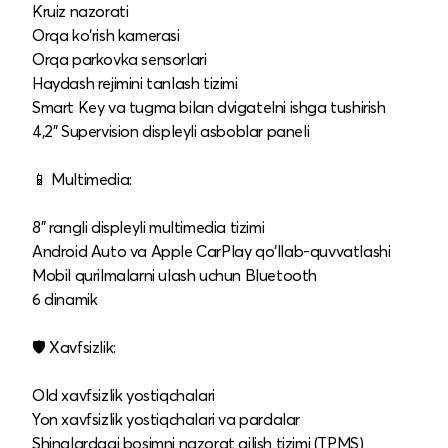
Kruiz nazorati
Orqa ko‘rish kamerasi
Orqa parkovka sensorlari
Haydash rejimini tanlash tizimi
Smart Key va tugma bilan dvigatelni ishga tushirish
4,2" Supervision displeyli asboblar paneli
📱 Multimedia:
8" rangli displeyli multimedia tizimi
Android Auto va Apple CarPlay qo‘llab-quvvatlashi
Mobil qurilmalarni ulash uchun Bluetooth
6 dinamik
🛡️ Xavfsizlik:
Old xavfsizlik yostiqchalari
Yon xavfsizlik yostiqchalari va pardalar
Shinalardagi bosimni nazorat qilish tizimi (TPMS)