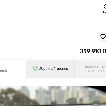
По
359 910 
Показать ко
Обратный звонок
илей
с 04:00 до 