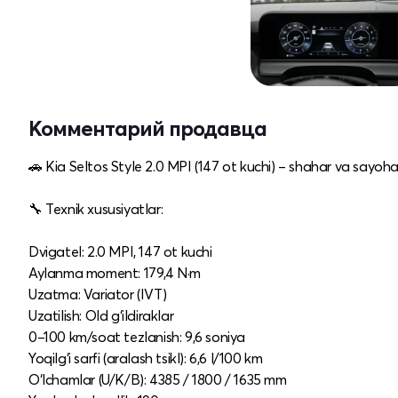
Комментарий продавца
🚗 Kia Seltos Style 2.0 MPI (147 ot kuchi) – shahar va sayoha
🔧 Texnik xususiyatlar:
Dvigatel: 2.0 MPI, 147 ot kuchi
Aylanma moment: 179,4 N·m
Uzatma: Variator (IVT)
Uzatilish: Old g‘ildiraklar
0–100 km/soat tezlanish: 9,6 soniya
Yoqilg‘i sarfi (aralash tsikl): 6,6 l/100 km
O‘lchamlar (U/K/B): 4385 / 1800 / 1635 mm