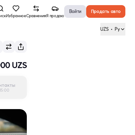
Войти
Продать авто
иск
Избранное
Сравнения
Я продаю
UZS
•
Ру
000 UZS
нтакты
15:00