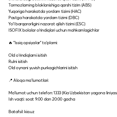
Tormozlarning bloklanishiga qarshi tizim (ABS)
Yuqoriga harakatda yordam tizimi (HAC)
Pastga harakatda yordam tizimi (DBC)
Yo‘l barqarorligini nazorat qilish tizimi (ESC)
ISOFIX bolalar o‘rindiqlari uchun mahkamlagichlar
🔥 "Issiq opsiyalar" to‘plami:
Old o‘rindiqlarni isitish
Rulni isitish
Old oynani yuvish purkagichlarini isitish
📍 Aloqa ma’lumotlari:
Ma’lumot uchun telefon: 1333 (Kia Uzbekistan yagona liniyasi
Ish vaqti: soat 9:00 dan 20:00 gacha
Batafsil: kia.uz