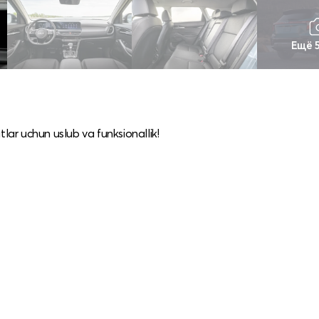
Ещё 
tlar uchun uslub va funksionallik!