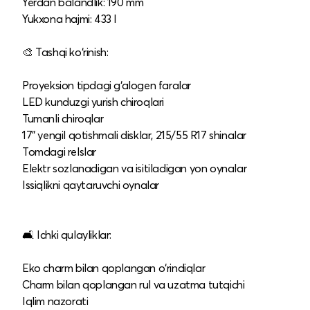
Yerdan balandlik: 190 mm
Yukxona hajmi: 433 l
🎨 Tashqi ko‘rinish:
Proyeksion tipdagi g‘alogen faralar
LED kunduzgi yurish chiroqlari
Tumanli chiroqlar
17" yengil qotishmali disklar, 215/55 R17 shinalar
Tomdagi relslar
Elektr sozlanadigan va isitiladigan yon oynalar
Issiqlikni qaytaruvchi oynalar
🛋️ Ichki qulayliklar:
Eko charm bilan qoplangan o‘rindiqlar
Charm bilan qoplangan rul va uzatma tutqichi
Iqlim nazorati