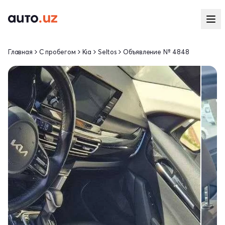
Главная
С пробегом
Kia
Seltos
Объявление № 4848