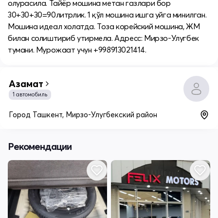
олурасила. Тайёр мошина метан газлари бор
30+30+30=90литрлик. 1 қўл мошина ишга уйга минилган.
Мошина идеал холатда. Тоза корейский мошина, ЖМ
билан солиштириб утирмела. Адресс: Мирзо-Улугбек
тумани. Мурожаат учун +998913021414.
Азамат
1 автомобиль
Город Ташкент, Мирзо-Улугбекский район
Рекомендации