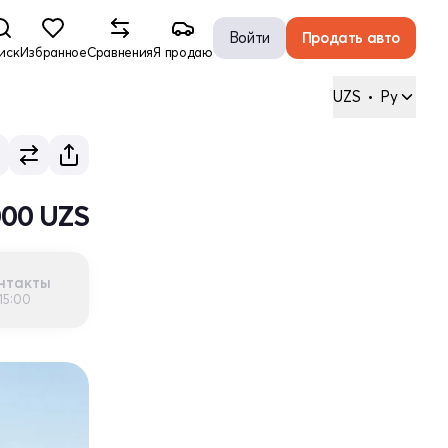
Войти
Продать авто
иск
Избранное
Сравнения
Я продаю
UZS
•
Ру
000 UZS
нтакты
15:00