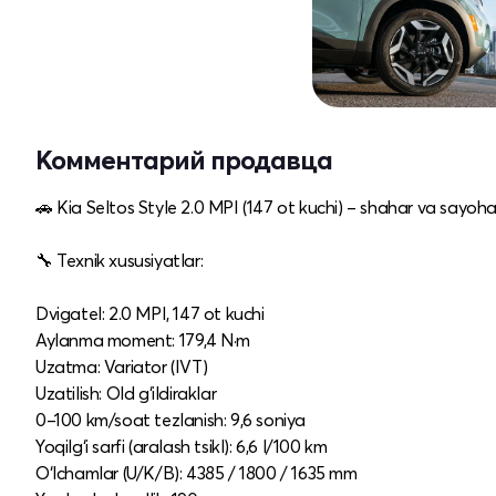
Комментарий продавца
🚗 Kia Seltos Style 2.0 MPI (147 ot kuchi) – shahar va sayoha
🔧 Texnik xususiyatlar:
Dvigatel: 2.0 MPI, 147 ot kuchi
Aylanma moment: 179,4 N·m
Uzatma: Variator (IVT)
Uzatilish: Old g‘ildiraklar
0–100 km/soat tezlanish: 9,6 soniya
Yoqilg‘i sarfi (aralash tsikl): 6,6 l/100 km
O‘lchamlar (U/K/B): 4385 / 1800 / 1635 mm