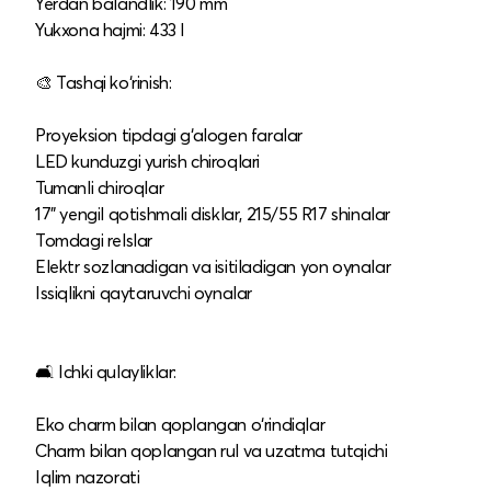
Yerdan balandlik: 190 mm
Yukxona hajmi: 433 l
🎨 Tashqi ko‘rinish:
Proyeksion tipdagi g‘alogen faralar
LED kunduzgi yurish chiroqlari
Tumanli chiroqlar
17" yengil qotishmali disklar, 215/55 R17 shinalar
Tomdagi relslar
Elektr sozlanadigan va isitiladigan yon oynalar
Issiqlikni qaytaruvchi oynalar
🛋️ Ichki qulayliklar:
Eko charm bilan qoplangan o‘rindiqlar
Charm bilan qoplangan rul va uzatma tutqichi
Iqlim nazorati