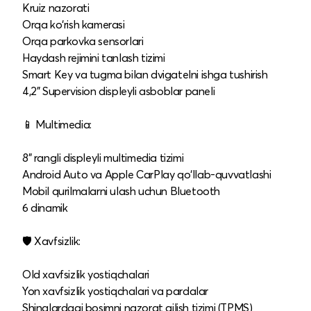
Kruiz nazorati
Orqa ko‘rish kamerasi
Orqa parkovka sensorlari
Haydash rejimini tanlash tizimi
Smart Key va tugma bilan dvigatelni ishga tushirish
4,2" Supervision displeyli asboblar paneli
📱 Multimedia:
8" rangli displeyli multimedia tizimi
Android Auto va Apple CarPlay qo‘llab-quvvatlashi
Mobil qurilmalarni ulash uchun Bluetooth
6 dinamik
🛡️ Xavfsizlik:
Old xavfsizlik yostiqchalari
Yon xavfsizlik yostiqchalari va pardalar
Shinalardagi bosimni nazorat qilish tizimi (TPMS)