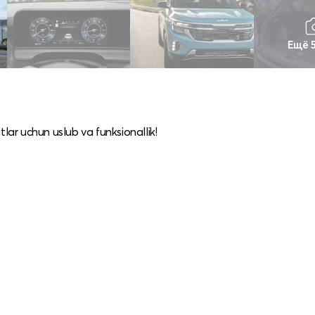
Ещё 
tlar uchun uslub va funksionallik!