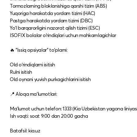
Tormozlarning bloklanishiga qarshi tizim (ABS)
Yuqoriga harakatda yordam tizimi (HAC)
Pastga harakatda yordam tizimi (DBC)
Yo‘l barqarorligini nazorat qilish tizimi (ESC)
ISOFIX bolalar o‘rindiqlari uchun mahkamlagichlar
🔥 "Issiq opsiyalar" to‘plami:
Old o‘rindiqlarni isitish
Rulni isitish
Old oynani yuvish purkagichlarini isitish
📍 Aloqa ma’lumotlari:
Ma’lumot uchun telefon: 1333 (Kia Uzbekistan yagona liniyasi
Ish vaqti: soat 9:00 dan 20:00 gacha
Batafsil: kia.uz