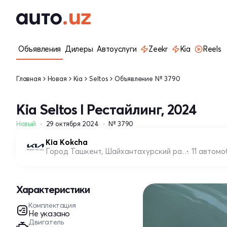
Объявления
Дилеры
Автоуслуги
Zeekr
Kia
Reels
Главная
Новая
Kia
Seltos
Объявление № 3790
Kia Seltos I Рестайлинг, 2024
Новый
29 октября 2024
№ 3790
Kia Kokcha
Город Ташкент, Шайхантахурский район
11 автом
Характеристики
Комплектация
Не указано
Двигатель