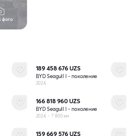
4 фото
Новый
189 458 676
UZS
BYD Seagull I - поколение
2024
166 818 960
UZS
BYD Seagull I - поколение
2024
7 800 км
159 669 576
UZS