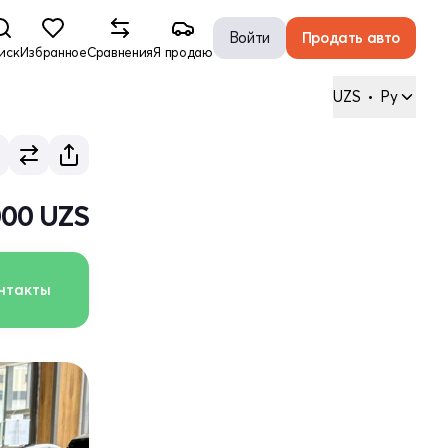
Войти
Продать авто
иск
Избранное
Сравнения
Я продаю
UZS
•
Ру
000 UZS
нтакты