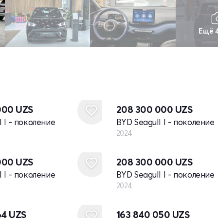
Ещё 
Новый
000
UZS
208 300 000
UZS
l I - поколение
BYD Seagull I - поколение
2024
Новый
000
UZS
208 300 000
UZS
l I - поколение
BYD Seagull I - поколение
2024
64
UZS
163 840 050
UZS