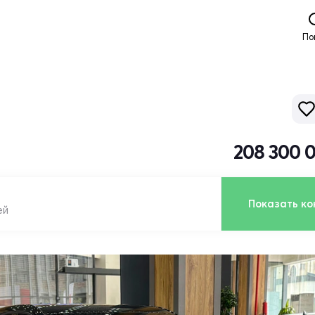
По
208 300 
Показать ко
ей