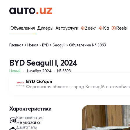
Объявления
Дилеры
Автоуслуги
Zeekr
Kia
Reels
Главная
Новая
BYD
Seagull
Объявление № 3893
BYD Seagull I, 2024
Новый
1 ноября 2024
№ 3893
BYD Qo'qon
Ферганская область, город Коканд
16 автомобил
Характеристики
Комплектация
Не указано
Двигатель