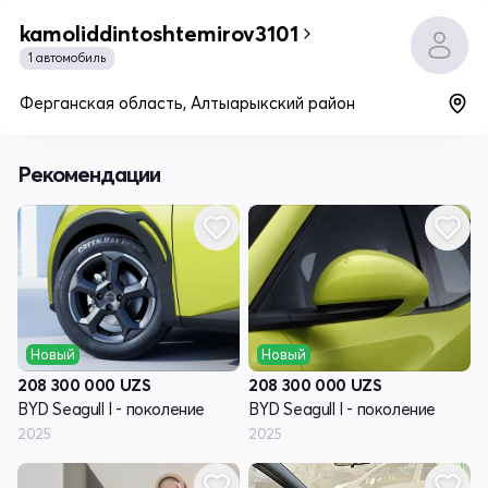
kamoliddintoshtemirov3101
1 автомобиль
Ферганская область, Алтыарыкский район
Рекомендации
Новый
Новый
208 300 000
UZS
208 300 000
UZS
BYD Seagull I - поколение
BYD Seagull I - поколение
2025
2025