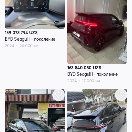
159 073 794
UZS
BYD Seagull I - поколение
2024
26 000 км
163 840 050
UZS
BYD Seagull I - поколение
2024
17 000 км