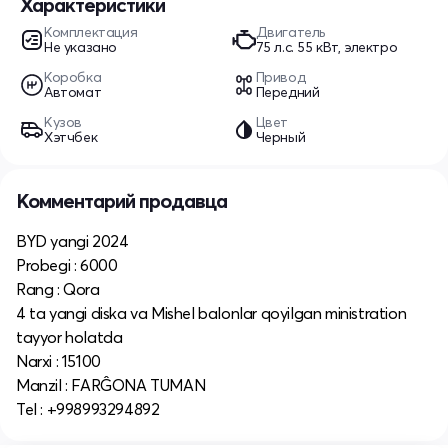
Характеристики
Комплектация
Двигатель
Не указано
75 л.c. 55 кВт, электро
Коробка
Привод
Автомат
Передний
Кузов
Цвет
Хэтчбек
Черный
Комментарий продавца
BYD yangi 2024
Probegi : 6000
Rang : Qora
4 ta yangi diska va Mishel balonlar qoyilgan ministration
tayyor holatda
Narxi : 15100
Manzil : FARĜONA TUMAN
Tel : +998993294892