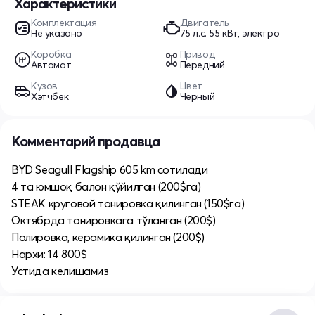
Характеристики
Комплектация
Двигатель
Не указано
75 л.c. 55 кВт, электро
Коробка
Привод
Автомат
Передний
Кузов
Цвет
Хэтчбек
Черный
Комментарий продавца
BYD Seagull Flagship 605 km сотилади
4 та юмшоқ балон қўйилган (200$га)
STEAK круговой тонировка қилинган (150$га)
Октябрда тонировкага тўланган (200$)
Полировка, керамика қилинган (200$)
Нархи: 14 800$
Устида келишамиз