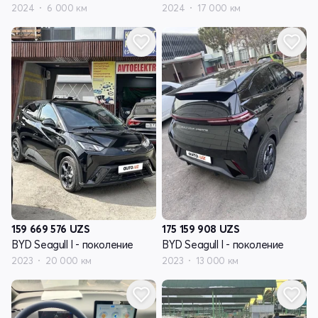
2024
6 000 км
2024
17 000 км
159 669 576
UZS
175 159 908
UZS
BYD Seagull I - поколение
BYD Seagull I - поколение
2023
20 000 км
2023
13 000 км