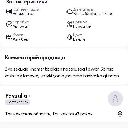
Характеристики
Комплектация
Двигатель
Не указано
75 л.c. 55 кВт, электро
Коробка
Привод
Автомат
Передний
Кузов
Цвет
Хэтчбек
Белый
Комментарий продавца
Byd seaugell nomer taqilgan notariusga tayyor. Solnsa
zashitniy labovoy va ikki yon oyna orqa tanirovka qilingan.
Fayzulla
1 автомобиль
Ташкентская область, Ташкентский район