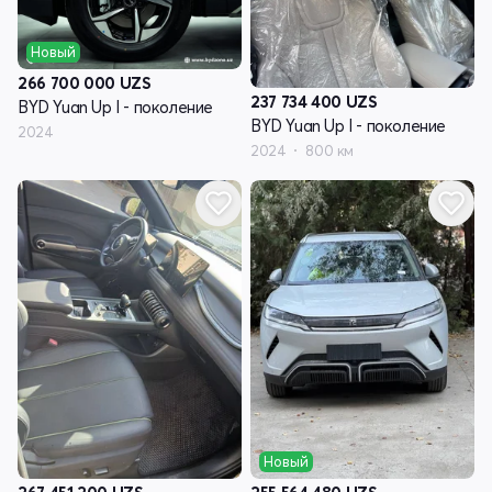
Новый
266 700 000
UZS
237 734 400
UZS
BYD Yuan Up I - поколение
BYD Yuan Up I - поколение
2024
2024
800 км
Новый