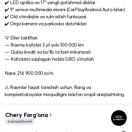
✔️ LED optika va 17" yengil qotishmali disklar
✔️ 9’’ sensor multimedia ekrani (CarPlay/Android Auto bilan)
✔️ Old o‘rindiqlar va rulni isitish funksiyasi
✔️ Orqa kamera va parkovka datchiklari
💡 Diler takliflari:
— Rasmiy kafolat 3 yil yoki 100 000 km
— Qulay kredit va bo‘lib to‘lash imkoniyati
— Kafolatni saqlagan holda GBO o‘rnatish
Narxi: 214 900 000 so‘m.
⚠️ Rasmlar faqat tanishish uchun. Rang va
komplektatsiyalar mavjudligini telefon orqali aniqlashtiring.
Chery Farg'ona
6 автомобилей