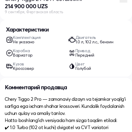
214 900 000 UZS
9 сентября, Ферганская область
Характеристики
Комплектация
Двигатель
Не указано
1.0 л, 102 л.с., бензин
Коробка
Привод
Вариатор
Передний
Кузов
Цвет
Кроссовер
Голубой
Комментарий продавца
Chery Tiggo 2 Pro — zamonaviy dizayn va tejamkor yoqilg‘i
sarfiga ega ixcham shahar krossoveri. Kundalik foydalanish
uchun qulay va amaliy tanlov.
Hatto boshlang‘ich versiyada ham sizga taqdim etiladi:
✔️ 1.0 Turbo (102 ot kuchi) dvigatel va CVT variatori