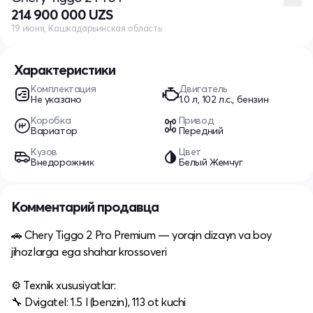
214 900 000 UZS
19 июня, Кашкадарьинская область
Характеристики
Комплектация
Двигатель
Не указано
1.0 л, 102 л.с., бензин
Коробка
Привод
Вариатор
Передний
Кузов
Цвет
Внедорожник
Белый Жемчуг
Комментарий продавца
🚗 Chery Tiggo 2 Pro Premium — yorqin dizayn va boy
jihozlarga ega shahar krossoveri
⚙️ Texnik xususiyatlar:
🔧 Dvigatel: 1.5 l (benzin), 113 ot kuchi