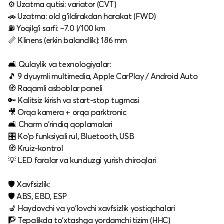
⚙️ Uzatma qutisi: variator (CVT)
🚗 Uzatma: old g‘ildirakdan harakat (FWD)
⛽ Yoqilg‘i sarfi: ~7.0 l/100 km
📏 Klinens (erkin balandlik): 186 mm
🛋 Qulaylik va texnologiyalar:
🎵 9 dyuymli multimedia, Apple CarPlay / Android Auto
🧭 Raqamli asboblar paneli
🔑 Kalitsiz kirish va start-stop tugmasi
🎥 Orqa kamera + orqa parktronic
🛋 Charm o‘rindiq qoplamalari
🎛 Ko‘p funksiyali rul, Bluetooth, USB
🧭 Kruiz-kontrol
💡 LED faralar va kunduzgi yurish chiroqlari
🛡 Xavfsizlik:
🛡 ABS, EBD, ESP
💺 Haydovchi va yo‘lovchi xavfsizlik yostiqchalari
🧗 Tepalikda to‘xtashga yordamchi tizim (HHC)