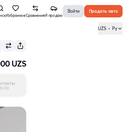
Войти
Продать авто
иск
Избранное
Сравнения
Я продаю
UZS
•
Ру
000 UZS
нтакты
15:00