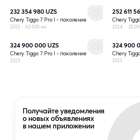
232 354 980
UZS
252 611 5
Chery Tiggo 7 Pro I - поколение
Chery Tiggo
2023
62 000 км
2024
23 00
Новый
Новый
324 900 000
UZS
324 900 
Chery Tiggo 7 Pro I - поколение
Chery Tiggo
2023
2023
Получайте уведомления
о новых объявлениях
в нашем приложении