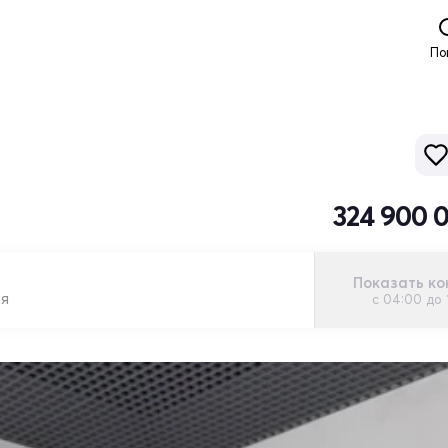
По
324 900 
Показать ко
ля
с 04:00 до 