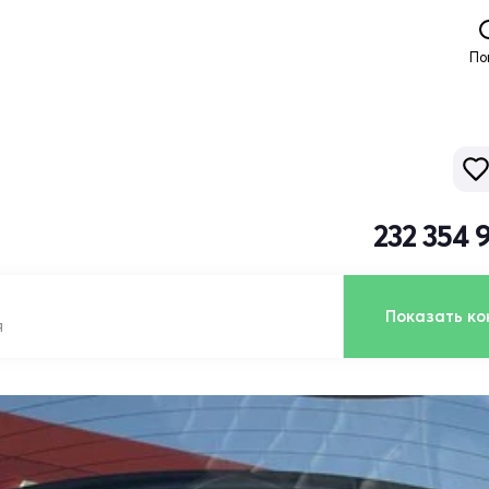
По
232 354 
Показать ко
я