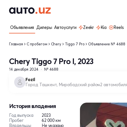
Объявления
Дилеры
Автоуслуги
Zeekr
Kia
Reels
Главная
С пробегом
Chery
Tiggo 7 Pro
Объявление № 4688
Chery Tiggo 7 Pro I, 2023
14 декабря 2024
№ 4688
Fozil
Город Ташкент, Мирабадский район
2 автомобил
История владения
Год выпуска
2023
Пробег
62 000 км
Владельцы
Не указано