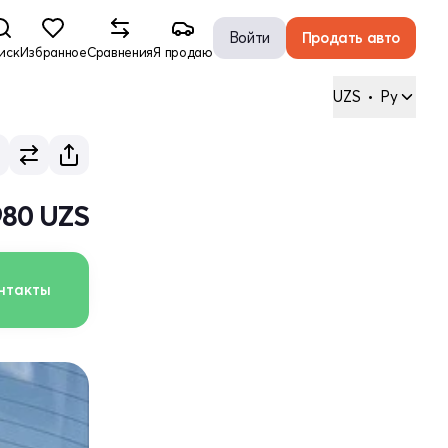
Войти
Продать авто
иск
Избранное
Сравнения
Я продаю
UZS
•
Ру
980 UZS
нтакты