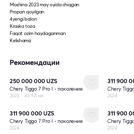
Moshina 2023 may oyida chiqgan
Propan qoyilgan
4yengi balon
Kraska toza
Faqat ozim haydaganman
Kelishamiz
Рекомендации
Новый
250 000 000
UZS
311 900 
Chery Tiggo 7 Pro I - поколение
Chery Tiggo
2023
45 921 км
2024
Новый
Новый
311 900 000
UZS
311 900 
Chery Tiggo 7 Pro I - поколение
Chery Tiggo
2024
2024
Новый
Новый