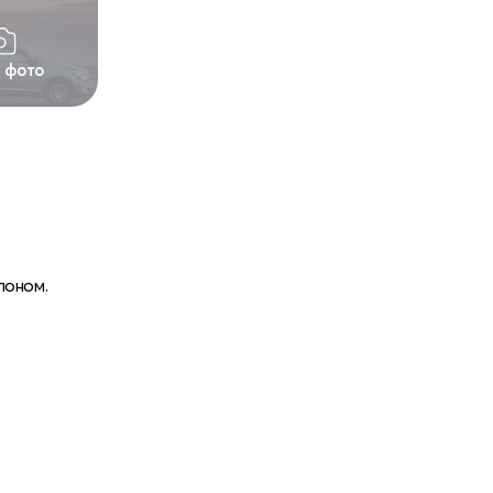
1 фото
лоном.