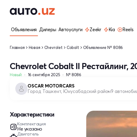
Объявления
Дилеры
Автоуслуги
Zeekr
Kia
Reels
Главная
Новая
Chevrolet
Cobalt
Объявление № 8086
Chevrolet Cobalt II Рестайлинг, 2
Новый
16 сентября 2025
№ 8086
OSCAR MOTORCARS
Город Ташкент, Юнусабадский район
9 автомоби
Характеристики
Комплектация
Не указано
Двигатель