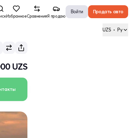
Войти
Продать авто
иск
Избранное
Сравнения
Я продаю
UZS
•
Ру
000 UZS
нтакты