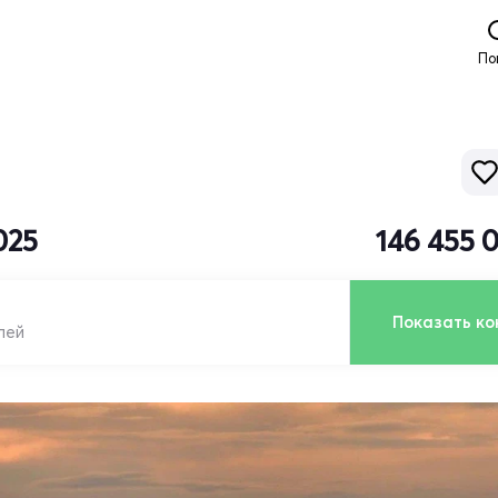
По
025
146 455 
Показать ко
лей