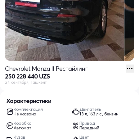
Chevrolet Monza II Рестайлинг
250 228 440 UZS
24 сентября, Ташкент
Характеристики
Комплектация
Двигатель
Не указано
1.3 л, 163 л.с., бензин
Коробка
Привод
Автомат
Передний
Кузов
Цвет