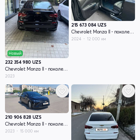
215 673 084
UZS
Chevrolet Monza II - поколение рестайлинг
2024
12 000 км
Новый
232 354 980
UZS
Chevrolet Monza II - поколение рестайлинг
2023
210 906 828
UZS
Chevrolet Monza II - поколение рестайлинг
2023
15 000 км