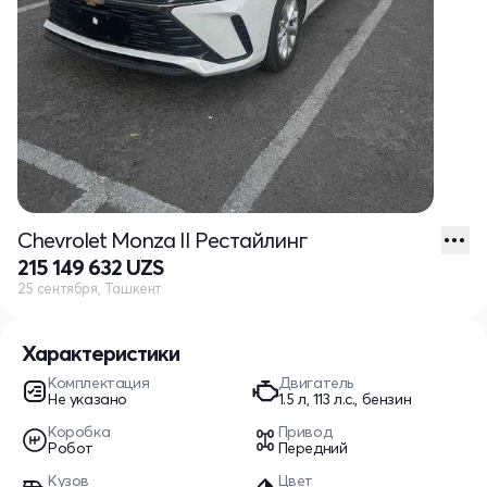
Chevrolet Monza II Рестайлинг
215 149 632 UZS
25 сентября, Ташкент
Характеристики
Комплектация
Двигатель
Не указано
1.5 л, 113 л.с., бензин
Коробка
Привод
Робот
Передний
Кузов
Цвет