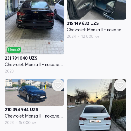
215 149 632
UZS
Chevrolet Monza II - поколение рестайлинг
2024
12 000 км
Новый
231 791 040
UZS
Chevrolet Monza II - поколение рестайлинг
2023
210 394 944
UZS
Chevrolet Monza II - поколение рестайлинг
2023
15 000 км