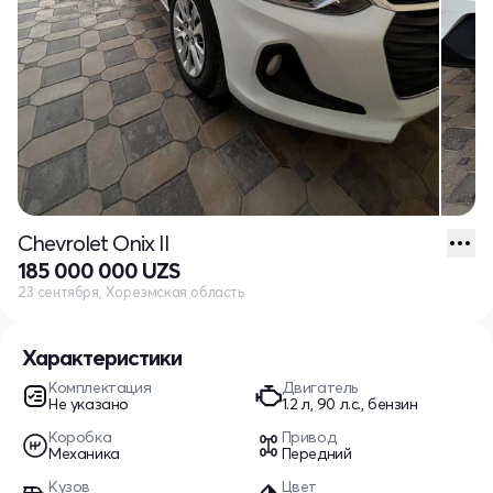
Chevrolet Onix II
185 000 000 UZS
23 сентября, Хорезмская область
Характеристики
Комплектация
Двигатель
Не указано
1.2 л, 90 л.с., бензин
Коробка
Привод
Механика
Передний
Кузов
Цвет