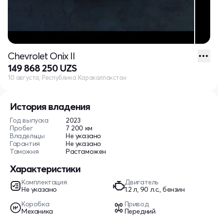
Chevrolet Onix II
149 868 250 UZS
10 августа, Республика Каракалпакстан
История владения
Год выпуска
2023
Пробег
7 200 км
Владельцы
Не указано
Гарантия
Не указано
Таможня
Растаможен
Характеристики
Комплектация
Двигатель
Не указано
1.2 л, 90 л.с., бензин
Коробка
Привод
Механика
Передний