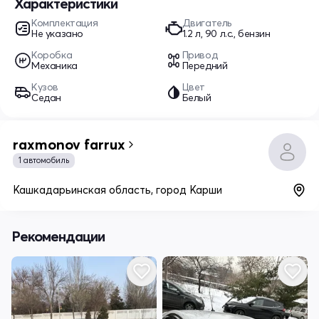
Характеристики
Комплектация
Двигатель
Не указано
1.2 л, 90 л.с., бензин
Коробка
Привод
Механика
Передний
Кузов
Цвет
Седан
Белый
raxmonov farrux
1 автомобиль
Кашкадарьинская область, город Карши
Рекомендации