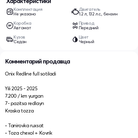
Характеристики
Комплектация
Двигатель
Не указано
1.2 л, 132 л.с., бензин
Коробка
Привод
Автомат
Передний
Кузов
Цвет
Седан
Черный
Комментарий продавца
Onix Redline full sotiladi
Yili 2025 - 2025
7.200 / km yurgan
7- pazitsa redlayn
Kraska tozza
• Tanirovka ruxsat
• Toza chexol + Kovrik