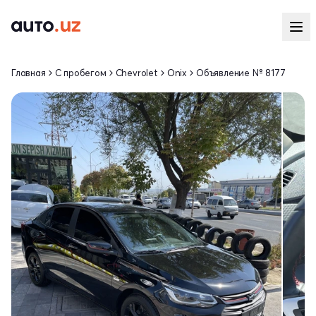
Главная
С пробегом
Chevrolet
Onix
Объявление № 8177